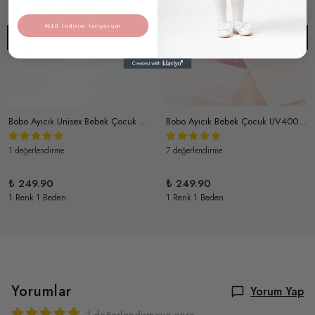
%10 İndirim İstiyorum
Bobo Ayıcık Unisex Bebek Çocuk UV400 Korumalı İskandinav Güneş Gözlüğü ve Saklama Kabı 1-4 Yaş (Kavun içi)
Bobo Ayıcık Bebek Çocuk UV400 Korumalı İskandinav Güneş Gözlüğü ve Saklama Kabı 1-4 Yaş Açık Sarı
1 değerlendirme
7 değerlendirme
₺ 249.90
₺ 249.90
1 Renk 1 Beden
1 Renk 1 Beden
Yorumlar
Yorum Yap
1 değerlendirmeye göre