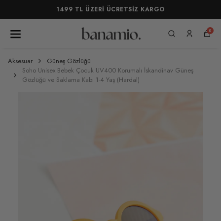
1499 TL ÜZERİ ÜCRETSİZ KARGO
0
Aksesuar
Güneş Gözlüğü
Soho Unisex Bebek Çocuk UV400 Korumalı İskandinav Güneş
Gözlüğü ve Saklama Kabı 1-4 Yaş (Hardal)