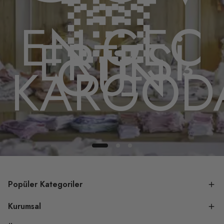
🏻
EN GEÇ
ERTESİ
GÜN
A
KARGOD
Popüler Kategoriler
Kurumsal