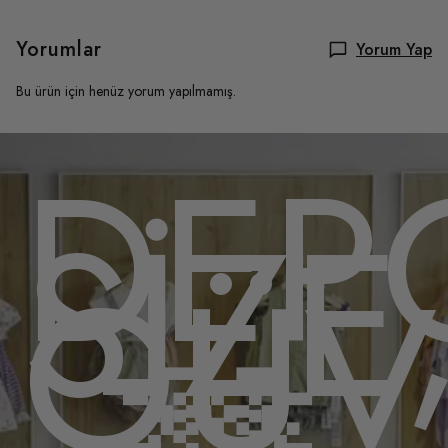
Yorumlar
Yorum Yap
Bu ürün için henüz yorum yapılmamış.
OMU
DEP
,
SİZE
ENL
GÜV
🫶