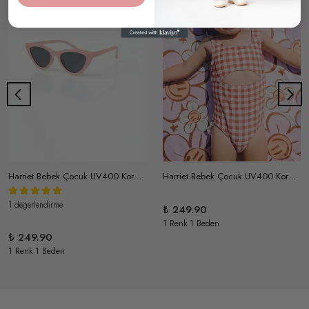
Harriet Bebek Çocuk UV400 Korumalı Güneş Gözlüğü ve Saklama Kabı 1-4 Yaş (Gülkurusu)
Harriet Bebek Çocuk UV400 Korumalı Güneş Gözlüğü ve Saklama Kabı 1-4 Yaş (Sütlü Kahve)
1 değerlendirme
₺ 249.90
1 Renk 1 Beden
₺ 249.90
1 Renk 1 Beden