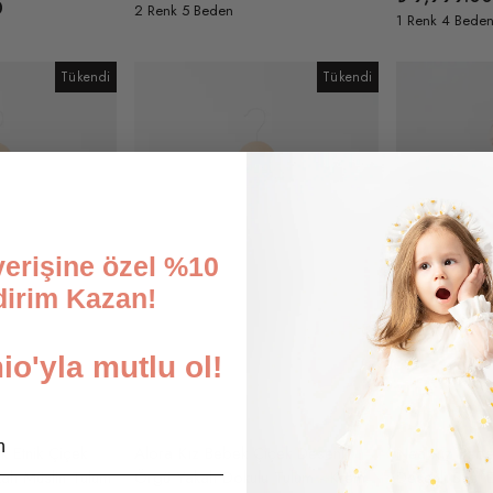
0
2 Renk 5 Beden
1 Renk 4 Bede
Tükendi
Tükendi
şverişine özel %10
dirim Kazan!
o'yla mutlu ol!
k Etnik Çiçek
Alora Kız Bebek Çiçek Desenli
Nea Kız Bebe
alı Müslin Tulum
Örgü Yakalı Dokulu Tulum - Krem
Desenli Süet