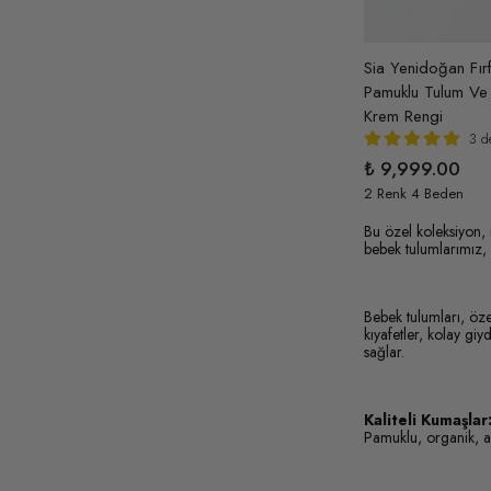
Sia Yenidoğan Fırfı
Pamuklu Tulum Ve
Krem Rengi
3 d
₺ 9,999.00
2 Renk 4 Beden
Bu özel koleksiyon,
bebek tulumlarımız, 
Bebek tulumları, öze
kıyafetler, kolay gi
sağlar.
Kaliteli Kumaşlar
Pamuklu, organik, an