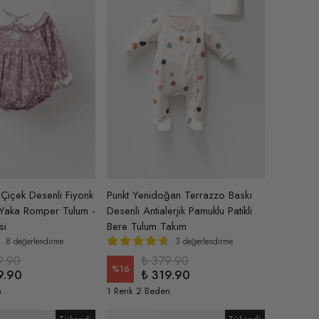
 Çiçek Desenli Fiyonk
Punkt Yenidoğan Terrazzo Baskı
 Yaka Romper Tulum -
Desenli Antialerjik Pamuklu Patikli
si
Bere Tulum Takım
8 değerlendirme
3 değerlendirme
9.90
₺ 379.90
%
16
9.90
₺ 319.90
n
1 Renk 2 Beden