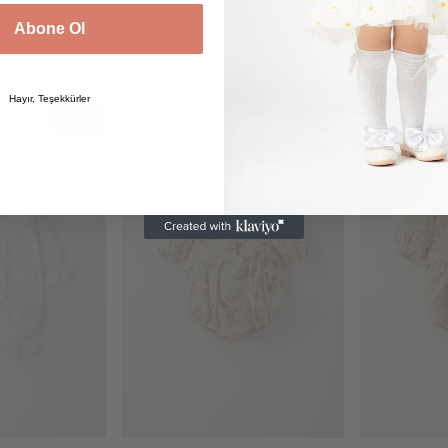
Rengi
- Leopar
Abone Ol
eğerlendirme
₺ 649.90
₺ 699.90
1 Renk 3 Beden
1 Renk 4 Bede
Hayır, Teşekkürler
Tükendi
Tükendi