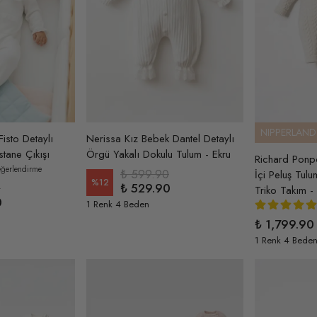
NIPPERLAND
isto Detaylı
Nerissa Kız Bebek Dantel Detaylı
tane Çıkışı
Örgü Yakalı Dokulu Tulum - Ekru
Richard Ponp
eğerlendirme
₺ 599.90
İçi Peluş Tul
%
12
0
₺ 529.90
Triko Takım -
0
1 Renk 4 Beden
₺ 1,799.90
1 Renk 4 Bede