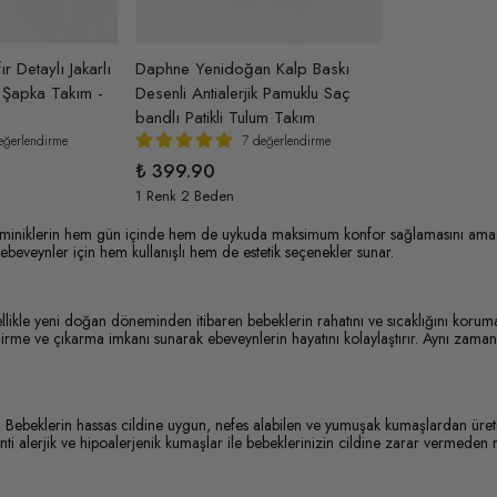
r Detaylı Jakarlı
Daphne Yenidoğan Kalp Baskı
 Şapka Takım -
Desenli Antialerjik Pamuklu Saç
bandlı Patikli Tulum Takım
eğerlendirme
7 değerlendirme
₺ 399.90
1 Renk 2 Beden
 miniklerin hem gün içinde hem de uykuda maksimum konfor sağlamasını amaçlar
ebeveynler için hem kullanışlı hem de estetik seçenekler sunar.
llikle yeni doğan döneminden itibaren bebeklerin rahatını ve sıcaklığını korumak
ydirme ve çıkarma imkanı sunarak ebeveynlerin hayatını kolaylaştırır. Aynı za
:
Bebeklerin hassas cildine uygun, nefes alabilen ve yumuşak kumaşlardan üret
ti alerjik ve hipoalerjenik kumaşlar ile bebeklerinizin cildine zarar vermeden ra