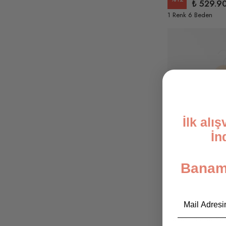
₺ 529.9
1 Renk 6 Beden
İlk alı
İn
Banami
Email
Cordelia Kız Bebe
Desenli Brode Yak