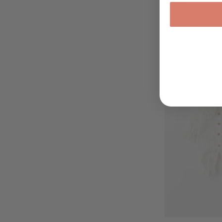
- Mavi
4 d
₺ 399.90
2 Renk 3 Beden