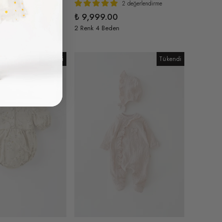
2 değerlendirme
6 değerlendirme
₺ 9,999.00
2 Renk 4 Beden
n
Tükendi
Tükendi