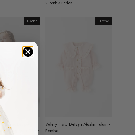
2 Renk 3 Beden
n
Tükendi
Tükendi
k Çocuk Leopar
Valery Fisto Detaylı Müslin Tulum -
 Dokulu Romper Tulum
Pembe