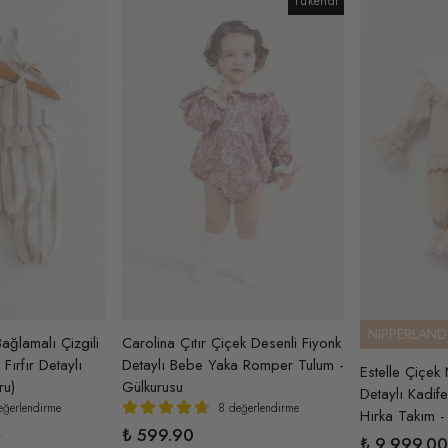
Tükendi
NIPPERLAND
ğlamalı Çizgili
Carolina Çıtır Çiçek Desenli Fiyonk
ırfır Detaylı
Detaylı Bebe Yaka Romper Tulum -
Estelle Çiçek 
ru)
Gülkurusu
Detaylı Kadif
eğerlendirme
8 değerlendirme
Hırka Takım -
0
₺ 599.90
₺ 9,999.00