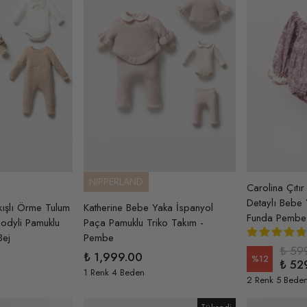
NIPPERLAND
Carolina Çıtır
Detaylı Bebe
ışlı Örme Tulum
Katherine Bebe Yaka İspanyol
Funda Pembe
odyli Pamuklu
Paça Pamuklu Triko Takım -
Bej
Pembe
₺ 59
₺ 1,999.00
%
12
₺ 52
1 Renk 4 Beden
2 Renk 5 Bede