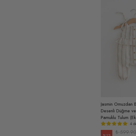
Jasmin Omuzdan Ba
Desenli Düğme ve F
Pamuklu Tulum (Ek
4 d
₺ 599.9
%
12