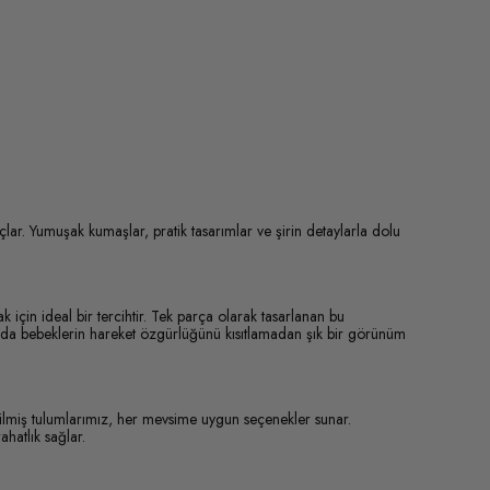
. Yumuşak kumaşlar, pratik tasarımlar ve şirin detaylarla dolu
 için ideal bir tercihtir. Tek parça olarak tasarlanan bu
manda bebeklerin hareket özgürlüğünü kısıtlamadan şık bir görünüm
ilmiş tulumlarımız, her mevsime uygun seçenekler sunar.
hatlık sağlar.