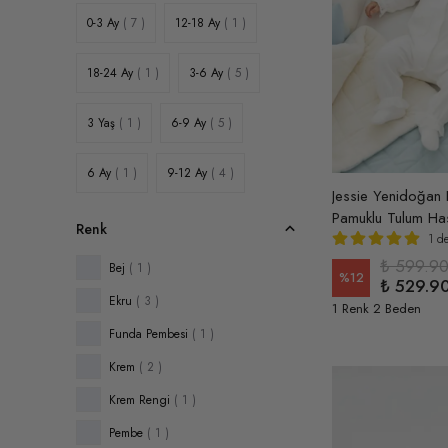
0-3 Ay
( 7 )
12-18 Ay
( 1 )
18-24 Ay
( 1 )
3-6 Ay
( 5 )
3 Yaş
( 1 )
6-9 Ay
( 5 )
6 Ay
( 1 )
9-12 Ay
( 4 )
Jessie Yenidoğan F
Pamuklu Tulum Has
Renk
1 d
₺ 599.9
Bej
( 1 )
%
12
₺ 529.9
Ekru
( 3 )
1 Renk 2 Beden
Funda Pembesi
( 1 )
Krem
( 2 )
Krem Rengi
( 1 )
Pembe
( 1 )