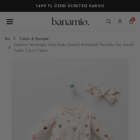
1499 TL ÜZERİ ÜCRETSİZ KARGO
0
Kız
Tulum & Romper
Daphne Yenidoğan Kalp Baskı Desenli Antialerjik Pamuklu Saç bandlı
Patikli Tulum Takım