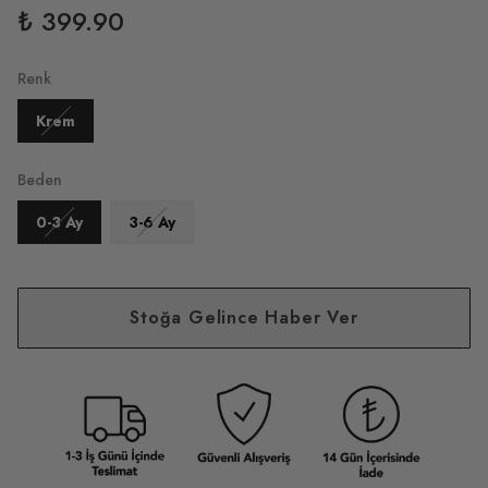
₺ 399.90
Renk
Krem
Beden
0-3 Ay
3-6 Ay
Stoğa Gelince Haber Ver