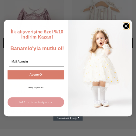
İlk alışverişine özel %10
İndirim Kazan!
Banamio'yla mutlu ol!
Email
Abone Ol
Carolina Çıtır Çiçek Desenli Fiyonk Detaylı Bebe Yaka Romper Tulum
Jasmin Omuzdan Bağlamalı Çizgili Desenli Düğme ve Fırfır Detaylı Pamuklu Tulum (Ekru)
Hayır, Teşekkürler
8 değerlendirme
4 değerlendirme
₺ 599.90
₺ 599.90
%10 İndirim İstiyorum
%
12
%
12
₺ 529.90
₺ 529.90
2 Renk 5 Beden
1 Renk 6 Beden