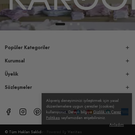
Popüler Kategoriler
Kurumsal
Üyelik
Sözleşmeler
Alışveriş deneyiminizi iyileştirmek için yasal
düzenlemelere uygun çerezler (cookies)
kullanıyoruz. Detaylı bilgiye
Gizlilik ve Çerez
Politikası
sayfamızdan erişebilirsiniz.
Anladım
© Tüm Hakları Saklıdır - Powered By
Veritas