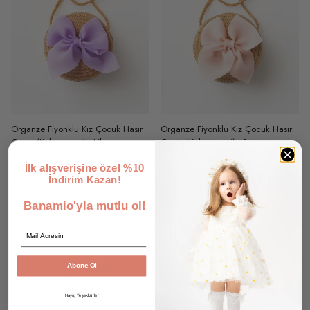
Organze Fiyonklu Kız Çocuk Hasır
Organze Fiyonklu Kız Çocuk Hasır
Çanta (Kahverengi) - Lila
Çanta (Kahverengi) - Somon
₺ 199.90
₺ 199.90
İlk alışverişine özel %10
4 Renk 1 Beden
4 Renk 1 Beden
İndirim Kazan!
Banamio'yla mutlu ol!
Email
Abone Ol
Hayır, Teşekkürler