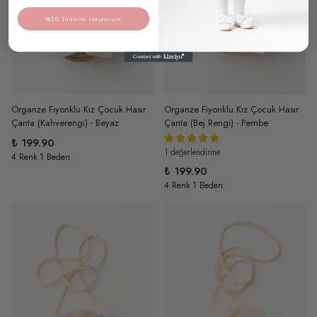
%10 İndirim İstiyorum
Organze Fiyonklu Kız Çocuk Hasır
Organze Fiyonklu Kız Çocuk Hasır
Çanta (Kahverengi) - Beyaz
Çanta (Bej Rengi) - Pembe
₺ 199.90
1 değerlendirme
4 Renk 1 Beden
₺ 199.90
4 Renk 1 Beden