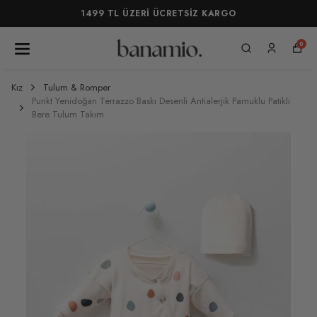
1499 TL ÜZERİ ÜCRETSİZ KARGO
0
Kız
Tulum & Romper
Punkt Yenidoğan Terrazzo Baskı Desenli Antialerjik Pamuklu Patikli
Bere Tulum Takım