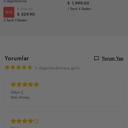
8 değerlendirme
₺ 1,999.00
₺ 599.90
1 Renk 4 Beden
%
12
₺ 529.90
2 Renk 5 Beden
Yorumlar
Yorum Yap
3 değerlendirmeye göre
Gülçin
Ç.
Satın Alınmış