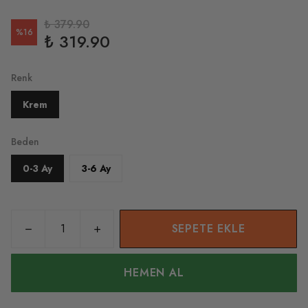
₺ 379.90
%
16
₺ 319.90
Renk
Krem
Beden
0-3 Ay
3-6 Ay
SEPETE EKLE
HEMEN AL