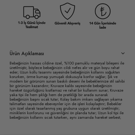
Ürün Açıklaması
Bebeğinizin hassas cildine özel, %100 pamuklu materyal bileşeni ile
üretilmiştir, böylece bebeğinizin cildi nefes alır ve gün boyu rahat
eder; Uzun kollu tasarımı sayesinde bebeğinizin kollarını soğuktan
korurken, örme kumaşı yumuşak dokusuyla konfor sağlar; Şık ve
modern bir görünüm sunan baskılı deseni ile bebeklerinize stil sahibi
bir görünüm kazandırır; Kruvaze kalıbı sayesinde bebeğinizin
hareket özgürlüğünü kısıtlamaz ve rahat bir kullanım sunar; Kruvaze
yaka tipi ile hem şıklığı hem de pratikliği bir arada sunarak
bebeğinizin başını sıcak tutar; Kolay bakım imkanı sağlayan yıkama
talimatları sayesinde ebeveynler için de işleri kolaylaştırır; Bebekler
için özel olarak tasarlanmış yaş grubuna uygun olarak üretilmiştir;
miniklerin konforunu ve güvenliğini ön planda tutar; Uzun kol tipi ile
bebeğinizin kollarını sıcak tutarken, aynı zamanda hareket serbest;