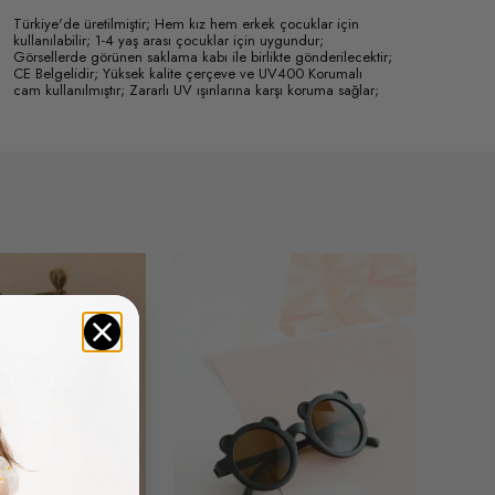
Türkiye'de üretilmiştir; Hem kız hem erkek çocuklar için
kullanılabilir; 1-4 yaş arası çocuklar için uygundur;
Görsellerde görünen saklama kabı ile birlikte gönderilecektir;
CE Belgelidir; Yüksek kalite çerçeve ve UV400 Korumalı
cam kullanılmıştır; Zararlı UV ışınlarına karşı koruma sağlar;