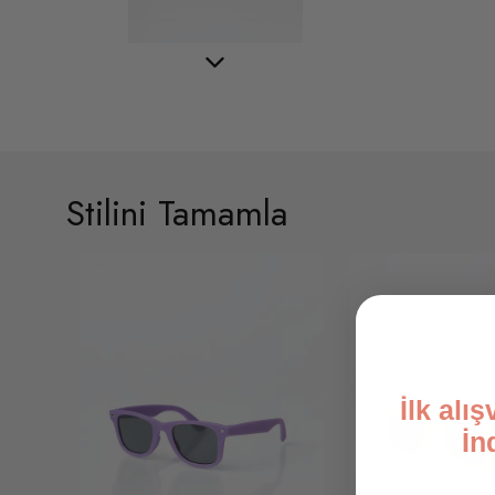
Stilini Tamamla
İlk alı
İn