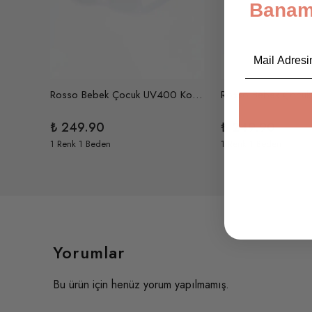
Banami
Email
Bobo Ayıcık Unisex Bebek Çocuk UV400 Korumalı İskandinav Güneş Gözlüğü ve Saklama Kabı 1-4 Yaş (Turuncu)
Rosso Bebek Çocuk UV400 Korumalı Güneş Gözlüğü ve Saklama Kabı 1-4 Yaş (Lila)
₺ 249.90
₺ 249.90
1 Renk 1 Beden
1 Renk 1 Beden
Yorumlar
Bu ürün için henüz yorum yapılmamış.