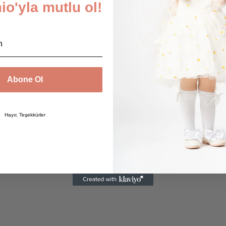
o'yla mutlu ol!
Rosso Bebek Çocuk UV400 Korumalı Güneş Gözlüğü ve Saklama Kabı 1-4 Yaş (Hardal)
Franco Bebek Çocuk UV400 Korumalı Güneş Gözlüğü ve Saklama Kabı 1-4 Yaş (Beyaz)
1 değerlendirme
Abone Ol
₺ 249.90
₺ 269.90
1 Renk 1 Beden
1 Renk 1 Beden
Hayır, Teşekkürler