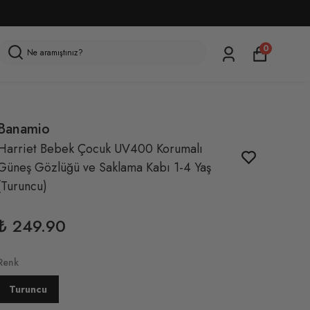
0
Banamio
Harriet Bebek Çocuk UV400 Korumalı
Güneş Gözlüğü ve Saklama Kabı 1-4 Yaş
(Turuncu)
₺ 249.90
Renk
Turuncu