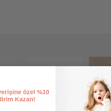
şverişine özel %10
dirim Kazan!