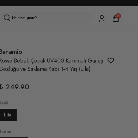
0
Banamio
Rosso Bebek Çocuk UV400 Korumalı Güneş
Gözlüğü ve Saklama Kabı 1-4 Yaş (Lila)
₺ 249.90
Renk
Lila
Beden