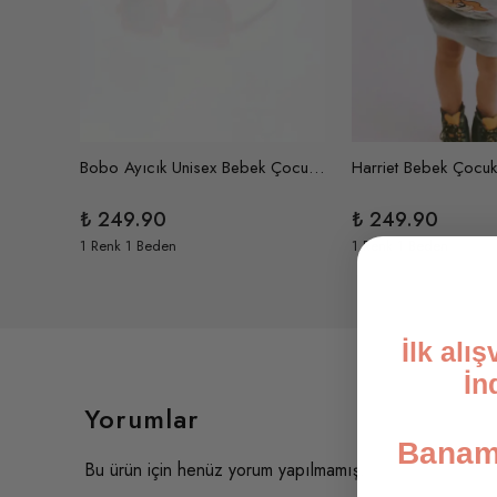
Soho Unisex Bebek Çocuk UV400 Korumalı İskandinav Güneş Gözlüğü ve Saklama Kabı 1-4 Yaş (Sarı)
Bobo Ayıcık Unisex Bebek Çocuk UV400 Korumalı İskandinav Güneş Gözlüğü ve Saklama Kabı 1-4 Yaş (Kırmızı)
₺ 249.90
₺ 249.90
1 Renk 1 Beden
1 Renk 1 Beden
İlk alı
İn
Yorumlar
Banami
Bu ürün için henüz yorum yapılmamış.