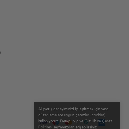
ı
Alışveriş deneyiminizi iyileştirmek için yasal
düzenlemelere uygun çerezler (cookies)
kullanıyoruz. Detaylı bilgiye
Gizlilik ve Çerez
Politikası
sayfamızdan erişebilirsiniz.