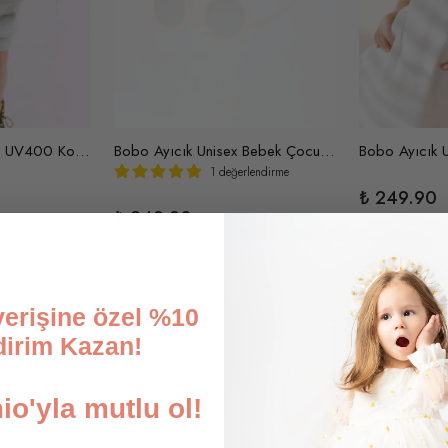
Harriet Bebek Çocuk UV400 Korumalı Güneş Gözlüğü ve Saklama Kabı 1-4 Yaş (Turuncu)
Bobo Ayıcık Unisex Bebek Çocuk UV400 Korumalı İskandinav Güneş Gözlüğü ve Saklama Kabı 1-4 Yaş (Kavun içi)
1 değerlendirme
₺ 249.90
₺ 249.90
1 Renk 1 Beden
1 Renk 1 Beden
şverişine özel %10
dirim Kazan!
o'yla mutlu ol!