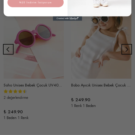
%10 İndirim İstiyorum
Soho Unisex Bebek Çocuk UV400 Korumalı İskandinav Güneş Gözlüğü ve Saklama Kabı 1-4 Yaş (Fuşya)
Bobo Ayıcık Unisex Bebek Çocuk UV400 Korumalı İskandinav Güneş Gözlüğü ve Saklama Kabı 1-4 Yaş Gri
2 değerlendirme
₺ 249.90
1 Renk 1 Beden
₺ 249.90
1 Beden 1 Renk