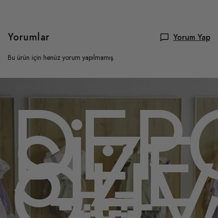
Yorumlar
Yorum Yap
Bu ürün için henüz yorum yapılmamış.
OMU
DEP
,
SİZE
ENL
GÜV