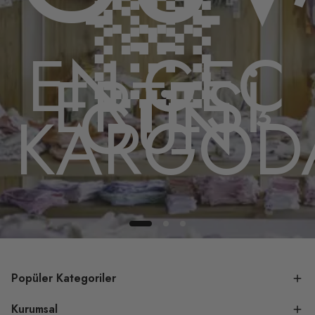
🫶
🏻
EN GEÇ
ERTESİ
GÜN
A
KARGOD
Popüler Kategoriler
Kurumsal