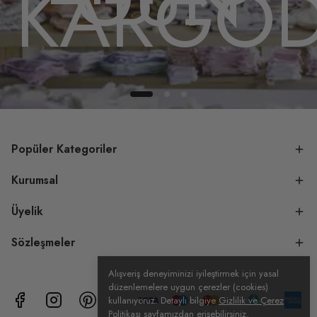
DA
KARGO
Popüler Kategoriler
Kurumsal
Üyelik
Sözleşmeler
Alışveriş deneyiminizi iyileştirmek için yasal
düzenlemelere uygun çerezler (cookies)
kullanıyoruz. Detaylı bilgiye
Gizlilik ve Çerez
Politikası
sayfamızdan erişebilirsiniz.