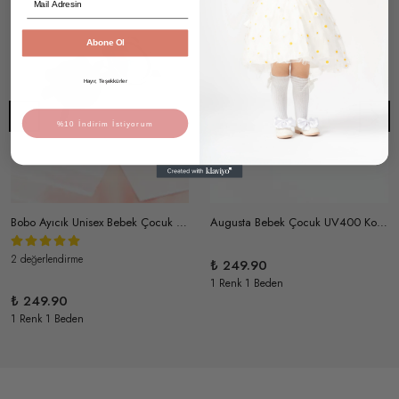
Abone Ol
Hayır, Teşekkürler
%10 İndirim İstiyorum
Bobo Ayıcık Unisex Bebek Çocuk UV400 Korumalı İskandinav Güneş Gözlüğü ve Saklama Kabı 1-4 Yaş Siyah
Augusta Bebek Çocuk UV400 Korumalı Güneş Gözlüğü ve Saklama Kabı 1-4 Yaş (Hardal)
2 değerlendirme
₺ 249.90
1 Renk 1 Beden
₺ 249.90
1 Renk 1 Beden