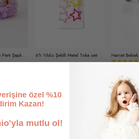
CROWN Lastikli Simli Parti Şapka Kraliçe Doğum Günü Tacı (Altın-Lila)
6'lı Yıldız Şekilli Metal Toka seti
₺ 89.90
₺ 249.90
1 Renk 1 Beden
1 Renk 1 Beden
şverişine özel %10
dirim Kazan!
o'yla mutlu ol!