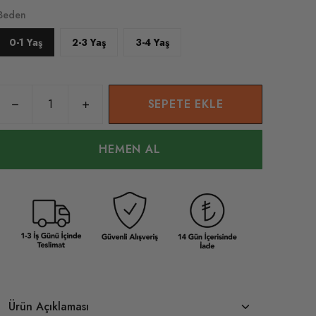
Beden
0-1 Yaş
2-3 Yaş
3-4 Yaş
SEPETE EKLE
HEMEN AL
Ürün Açıklaması