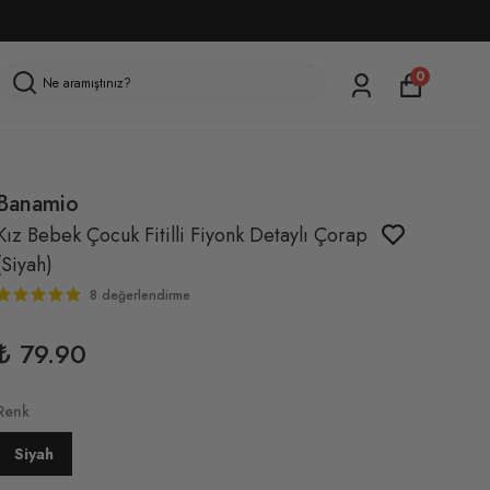
0
Banamio
Kız Bebek Çocuk Fitilli Fiyonk Detaylı Çorap
(Siyah)
8 değerlendirme
₺ 79.90
Renk
Siyah