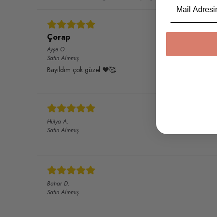
Email
Çorap
Ayşe
O.
Satın Alınmış
Bayıldım çok güzel ❤️🥰
Hülya
A.
Satın Alınmış
Bahar
D.
Satın Alınmış