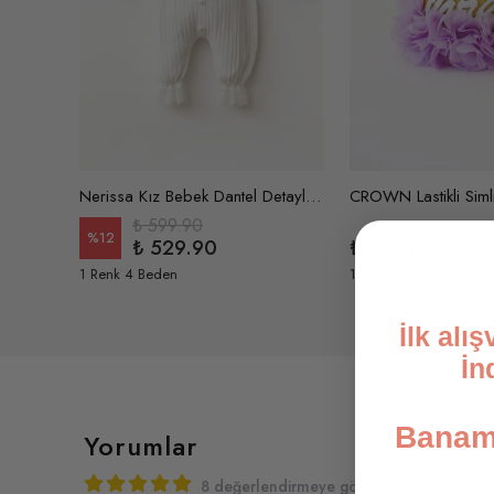
Larissa Büzgü Fırfır Detaylı Tek Omuz Kız Çocuk Mayo
Nerissa Kız Bebek Dantel Detaylı Örgü Yakalı Dokulu Tulum
₺ 599.90
%
12
₺ 529.90
₺ 124.90
1 Renk 4 Beden
1 Renk 3 Beden
İlk alı
İn
Banami
Yorumlar
8 değerlendirmeye göre