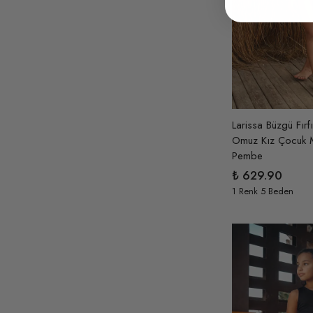
Gold
( 1 )
Gri
( 2 )
Gül Kırmızı-Somon-Kırmızı
( 1 )
Gül Kurusu
( 7 )
Gümüş
( 8 )
Gümüş-Ekru
( 5 )
Larissa Büzgü Fırf
Omuz Kız Çocuk 
Gümüş-Lila
( 6 )
Pembe
Gümüş-Pembe
( 7 )
₺ 629.90
Gümüş-Pudra
( 7 )
1 Renk 5 Beden
Gümüş-Somon
( 7 )
Hardal
( 2 )
İndigo Mavi
( 1 )
Kahverengi
( 6 )
Kavuniçi
( 1 )