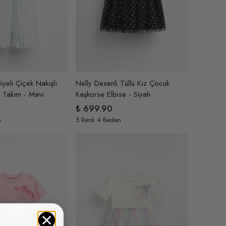
iyeli Çiçek Nakışlı
Nelly Desenli Tüllü Kız Çocuk
i Takım - Mavi
Kaşkorse Elbise - Siyah
₺ 699.90
n
5 Renk 4 Beden