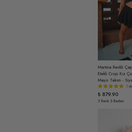
Kırmızı
( 33 )
Kırmızı-Beyaz
( 4 )
Krem
( 5 )
Krem-Lila
( 1 )
Krem-Pembe
( 1 )
Krem Rengi
( 9 )
Lacivert
( 1 )
Martina Renkli Ça
Etekli Crop Kız Ç
Latte
( 1 )
Mayo Takım - Siy
Leopar
( 4 )
1 d
Lila
( 44 )
₺ 879.90
3 Renk 5 Beden
Lila-Pembe-Kırmızı
( 1 )
Mavi
( 14 )
Neon Pembe
( 1 )
Pembe
( 48 )