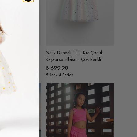
 Tüllü Kız Çocuk
Nelly Desenli Tüllü Kız Çocuk
ise - Pembe
Kaşkorse Elbise - Çok Renkli
₺ 699.90
n
5 Renk 4 Beden