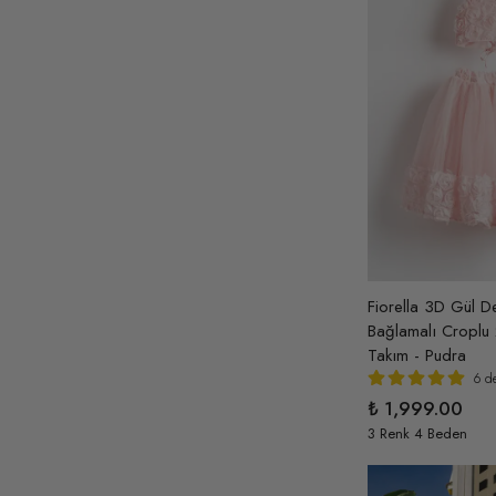
Pembe-Beyaz
( 2 )
Pembe-Kırmızı
( 2 )
Pembe-Lila-Gül Kurusu
( 1 )
Pudra
( 12 )
Rose
( 1 )
Sarı
( 8 )
Sarı-Beyaz-Sütlü Kahve
( 1 )
Sedef
( 2 )
Fiorella 3D Gül D
Şeftali
( 1 )
Bağlamalı Croplu 
Takım - Pudra
Siyah
( 28 )
6 d
Somon
( 16 )
₺ 1,999.00
3 Renk 4 Beden
Somon-Ekru
( 1 )
Sütlü Kahve
( 2 )