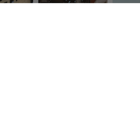
enli Kız Çocuk
Gwen Kiraz Desenli Ponpon
Flamy Flamingo
Detaylı Askılı Kız Çocuk Mayo
Çocuk Mayo -
Bikini Takım - Çok Renkli
₺ 579.90
₺ 699.90
1 Renk 5 Beden
1 Renk 5 Beden