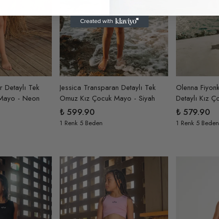
ır Detaylı Tek
Jessica Transparan Detaylı Tek
Olenna Fiyonkl
Mayo - Neon
Omuz Kız Çocuk Mayo - Siyah
Detaylı Kız Ç
₺ 599.90
₺ 579.90
1 Renk 5 Beden
1 Renk 5 Beden