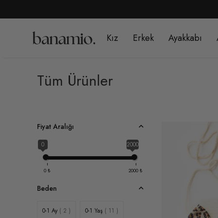
1499
Kız
Erkek
Ayakkabı
Tüm Ürünler
Fiyat Aralığı
0
2000
0
₺
2000
₺
Beden
0-1 Ay
( 2 )
0-1 Yaş
( 11 )