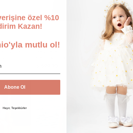
şverişine özel %10
dirim Kazan!
o'yla mutlu ol!
ü Kız Çocuk
Nelly Desenli Tüllü Kız Çocuk
Nelly Desenli
Lila
Kaşkorse Elbise - Leopar
Kaşkorse Elb
₺ 699.90
₺ 699.90
5 Renk 4 Beden
5 Renk 4 Bede
Abone Ol
Hayır, Teşekkürler