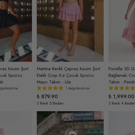
praz Kesim Şort
Martina Renkli Çapraz Kesim Şort
Fiorella 3D G
ocuk Sporcu
Etekli Crop Kız Çocuk Sporcu
Bağlamalı Cro
ah
Mayo Takım - Lila
Takım - Pem
eğerlendirme
1 değerlendirme
₺ 879.90
₺ 1,999.00
3 Renk 5 Beden
3 Renk 4 Bede