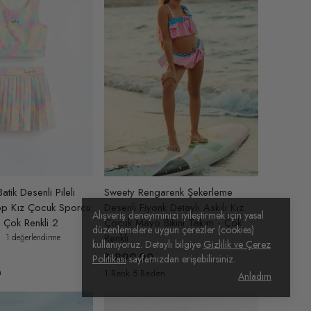
atik Desenli Pileli
Sweety Rengarenk Şekerleme
rop Kız Çocuk Sporcu
Desenli Fiyonk Detaylı Askılı Kız
Alışveriş deneyiminizi iyileştirmek için yasal
 Çok Renkli 2
Çocuk Mayo Bikini Takım - Çok
düzenlemelere uygun çerezler (cookies)
Renkli
1 değerlendirme
kullanıyoruz. Detaylı bilgiye
Gizlilik ve Çerez
₺ 899.90
Politikası
sayfamızdan erişebilirsiniz.
n
1 Renk 5 Beden
Anladım