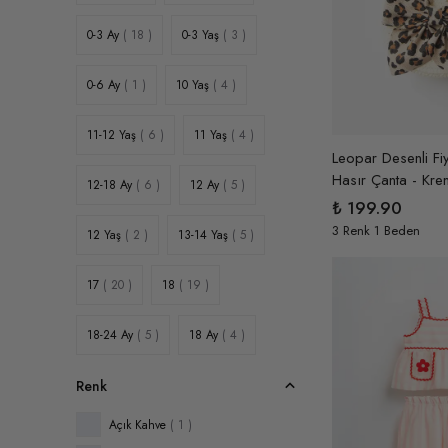
0-3 Ay
( 18 )
0-3 Yaş
( 3 )
0-6 Ay
( 1 )
10 Yaş
( 4 )
11-12 Yaş
( 6 )
11 Yaş
( 4 )
Leopar Desenli Fi
Hasır Çanta - Kre
12-18 Ay
( 6 )
12 Ay
( 5 )
₺ 199.90
3 Renk 1 Beden
12 Yaş
( 2 )
13-14 Yaş
( 5 )
17
( 20 )
18
( 19 )
18-24 Ay
( 5 )
18 Ay
( 4 )
Renk
19
( 17 )
1-2 Yaş
( 20 )
Açık Kahve
( 1 )
1-3 Ay
( 1 )
1 Yaş
( 30 )