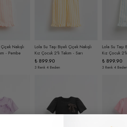
 Çiçek Nakışlı
Lola Su Taşı Biyeli Çiçek Nakışlı
Lola Su Taşı B
kım - Pembe
Kız Çocuk 2'li Takım - Sarı
Kız Çocuk 2'l
₺ 899.90
₺ 899.90
3 Renk 4 Beden
3 Renk 4 Bede