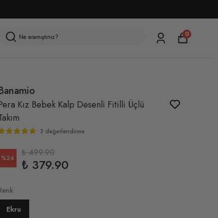
0
Banamio
Pera Kız Bebek Kalp Desenli Fitilli Üçlü
Takım
3 değerlendirme
₺ 499.90
%
24
₺ 379.90
Renk
Ekru