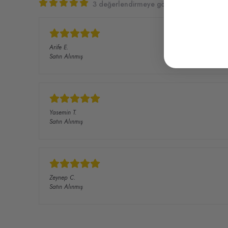
3 değerlendirmeye göre
Arife
E.
Satın Alınmış
Yasemin
T.
Satın Alınmış
Zeynep
C.
Satın Alınmış