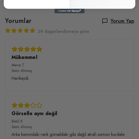
Yorumlar
Yorum Yap
39 değerlendirmeye göre
Mükemmel
Merve
T.
Satın Alınmış
Harikaydı
Görselle aynı değil
Betül
K.
Satın Alınmış
Arka kısmındaki renk görseldeki gibi değil etrafı somon kurdele