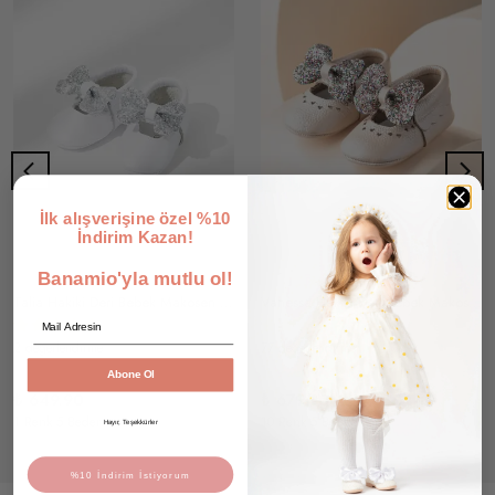
İlk alışverişine özel %10
İndirim Kazan!
Banamio'yla mutlu ol!
Talia Hakiki Deri Bebek Makosen Ayakkabı
Vanessa Hakiki Deri Bebek Makosen
Email
2 değerlendirme
77 değerlendirme
Abone Ol
₺ 649.90
₺ 679.90
1 Renk 5 Beden
10 Renk 5 Beden
Hayır, Teşekkürler
%10 İndirim İstiyorum