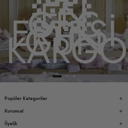
🏻
EN
GEÇ
ERTESİ
GÜN
DA
KARGO
Popüler Kategoriler
Kurumsal
Üyelik