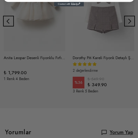
Anita Leopar Desenli Fiyonklu Fırfır Detaylı Bebe Yakalı Triko Elbise
Dorothy Piti Kareli Fiyonk Detaylı Şort Etekli İkili Takım
2 değerlendirme
₺ 1,799.00
1 Renk 4 Beden
₺ 549.90
%
36
₺ 349.90
3 Renk 5 Beden
Yorumlar
Yorum Yap