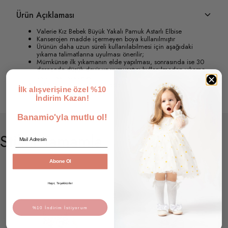
Ürün Açıklaması
Valerie Kız Bebek Büyük Yakalı Pamuk Astarlı Elbise
Kanserojen madde içermeyen boya kullanılmıştır
Ürünün daha uzun süreli kullanılabilmesi için aşağıdaki
yıkama talimatlarına uyulması önerilir;
Mümkünse ilk yıkamanın elde yapılması, sonrasında ise 30
derecede düşük devir ve yumuşatıcı kullanılmadan yıkama
yapılması tavsiye edilir
%70 Pamuk %25 PES %Elastan
İlk alışverişine özel %10
İndirim Kazan!
Banamio'yla mutlu ol!
Stilini Tamamla
Email
Abone Ol
Hayır, Teşekkürler
%10 İndirim İstiyorum