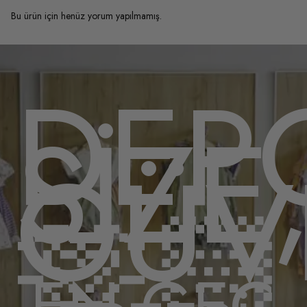
Bu ürün için henüz yorum yapılmamış.
OMU
DEP
,
SİZE
ENLE
GÜV
🫶🏻
EN GEÇ