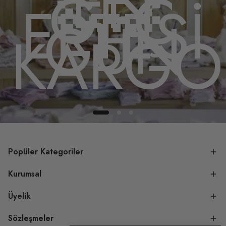
EN
GEÇ
ERTESİ
GÜN
DA
KARGO
Popüler Kategoriler
Kurumsal
Üyelik
Sözleşmeler