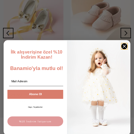
İlk alışverişine özel %10
İndirim Kazan!
Banamio'yla mutlu ol!
Luisa Hakiki Deri Bebek Taş Fiyonklu Babet Ayakkabı
Maverick Hakiki Deri Bebek Makosen Ayakkabı
Email
1 değerlendirme
8 değerlendirme
₺ 679.90
₺ 549.90
Abone Ol
3 Renk 5 Beden
5 Renk 5 Beden
Hayır, Teşekkürler
%10 İndirim İstiyorum