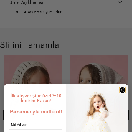
Ürün Açıklaması
1-4 Yaş Arası Uyumludur
Stilini Tamamla
İlk alışverişine özel %10
İndirim Kazan!
Banamio'yla mutlu ol!
Email