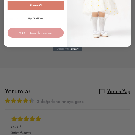
Abone Ol
Bohem zincir Örgü Motifli Saçak Detaylı Bağlamalı Kız Çocuk Bandana
Güpür Dantel Detaylı Taçlı Bohem Kız Çocuk Bandana
Hayır, Teşekkürler
₺ 249.90
₺ 189.90
%
28
%
16
₺ 179.90
₺ 159.90
%10 İndirim İstiyorum
1 Renk 1 Beden
1 Renk 1 Beden
Yorumlar
Yorum Yap
3 değerlendirmeye göre
Dilek
İ.
Satın Alınmış