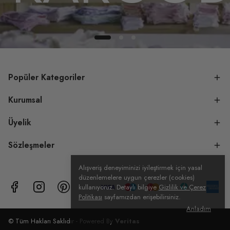
Popüler Kategoriler
Kurumsal
Üyelik
Sözleşmeler
Alışveriş deneyiminizi iyileştirmek için yasal
düzenlemelere uygun çerezler (cookies)
kullanıyoruz. Detaylı bilgiye
Gizlilik ve Çerez
Politikası
sayfamızdan erişebilirsiniz.
Anladım
© Tüm Hakları Saklıdır - Powered By
Veritas