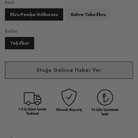
Renk
Ekru-Pembe-Gülkurusu
Kahve-Taba-Ekru
Beden
Tek Ebat
Stoğa Gelince Haber Ver