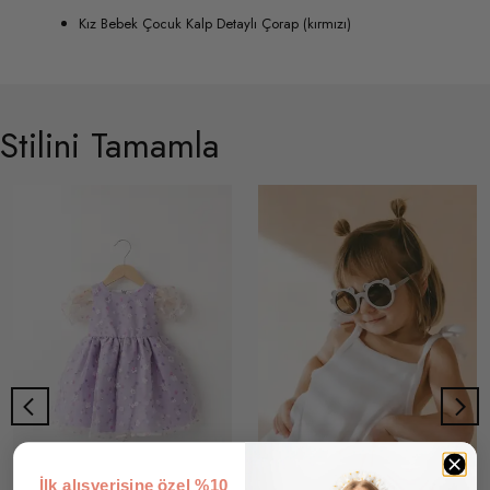
Kız Bebek Çocuk Kalp Detaylı Çorap (kırmızı)
Stilini Tamamla
İlk alışverişine özel %10