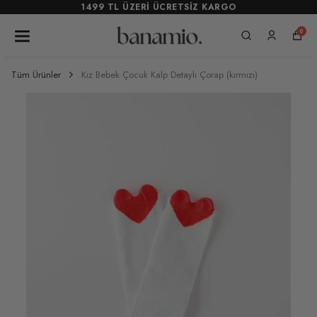
1499 TL ÜZERİ ÜCRETSİZ KARGO
0
Tüm Ürünler
Kız Bebek Çocuk Kalp Detaylı Çorap (kırmızı)