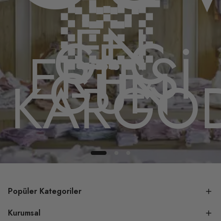
🏻
EN
GEÇ
ERTESİ
GÜN
DA
KARGO
Popüler Kategoriler
Kurumsal