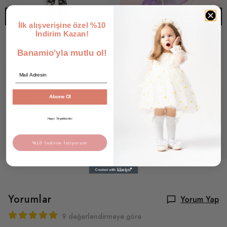
İlk alışverişine özel %10
İndirim Kazan!
Banamio'yla mutlu ol!
Email
8'li Desenli Fiyonk Kız Çocuk Toka Seti
Çiçek ve Uğur Böceği Desenli Fiyonklu Şapka Şapka (1-4 Yaş)
Abone Ol
₺ 99.90
₺ 119.90
1 Renk 1 Beden
2 Renk 1 Beden
Hayır, Teşekkürler
%10 İndirim İstiyorum
Yorumlar
Yorum Yap
9 değerlendirmeye göre