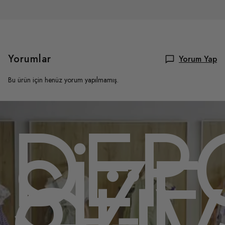
Yorumlar
Yorum Yap
Bu ürün için henüz yorum yapılmamış.
OMU
DEP
,
SİZE