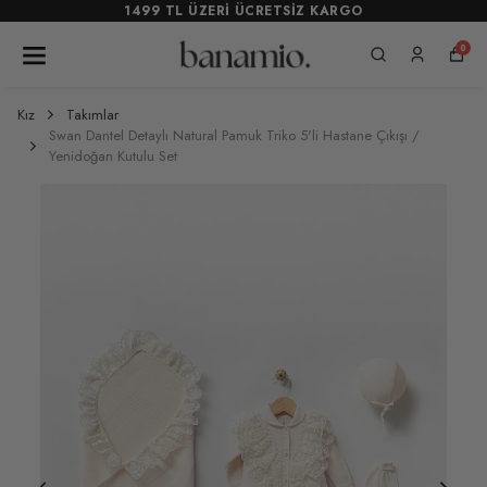
1499 TL ÜZERİ ÜCRETSİZ KARGO
0
Kız
Takımlar
Swan Dantel Detaylı Natural Pamuk Triko 5'li Hastane Çıkışı /
Yenidoğan Kutulu Set