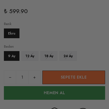
₺ 599.90
Renk
Ekru
Beden
9 Ay
12 Ay
18 Ay
24 Ay
SEPETE EKLE
HEMEN AL