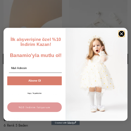
İlk alışverişine özel %10
İndirim Kazan!
Banamio'yla mutlu ol!
Email
Abone Ol
Leona Hakiki Deri Bebek Makosen Ayakkabı
Nerissa Kız Bebek Dantel Detaylı Örgü Yakalı Dokulu Tulum
Hayır, Teşekkürler
₺ 599.90
%
12
9 değerlendirme
₺ 529.90
%10 İndirim İstiyorum
1 Renk 4 Beden
₺ 549.90
6 Renk 5 Beden