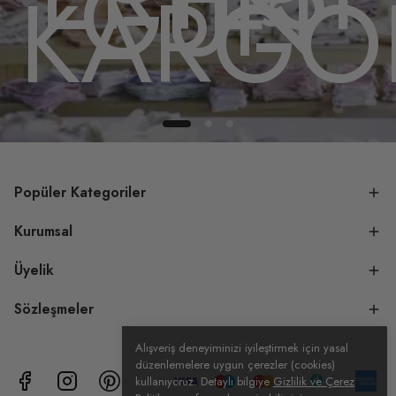
GÜN
DA
KARGO
Popüler Kategoriler
Kurumsal
Üyelik
Sözleşmeler
Alışveriş deneyiminizi iyileştirmek için yasal
düzenlemelere uygun çerezler (cookies)
kullanıyoruz. Detaylı bilgiye
Gizlilik ve Çerez