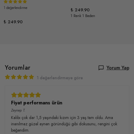
1 değerlendirme
₺ 249.90
1 Renk 1 Beden
₺ 249.90
Yorumlar
Yorum Yap
1 değerlendirmeye göre
Fiyat performans ürün
Zeynep
T.
Kalıbı çok dar 1,5 yaşındaki kızım için 3 yaş tam oldu. Ama
inanılmaz güzel aynen göründüğü gibi dokusunu, rengini çok
beğendim.