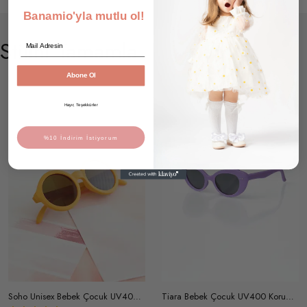
Banamio'yla mutlu ol!
Email
Stilini Tamamla
Abone Ol
Hayır, Teşekkürler
%10 İndirim İstiyorum
Soho Unisex Bebek Çocuk UV400 Korumalı İskandinav Güneş Gözlüğü ve Saklama Kabı 1-4 Yaş (Hardal)
Tiara Bebek Çocuk UV400 Korumalı Güneş Gözlüğü ve Saklama Kabı 1-4 Yaş (Lila)