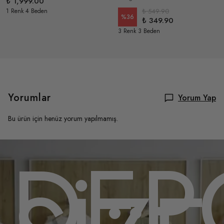
₺ 1,999.00
1 Renk 4 Beden
₺ 549.90
%
36
₺ 349.90
3 Renk 3 Beden
Yorumlar
Yorum Yap
Bu ürün için henüz yorum yapılmamış.
OMU
DEP