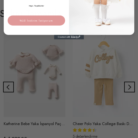
Hayır, Teşekkürler
Stilini Tamamla
%10 İndirim İstiyorum
Katherine Bebe Yaka İspanyol Paça Pamuklu Triko Takım
Cheer Polo Yaka College Baskı Detaylı Pamuklu Fitilli Taytlı Takım
5 değerlendirme