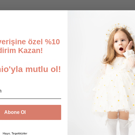
şverişine özel %10
dirim Kazan!
o'yla mutlu ol!
Abone Ol
Tiara Bebek Çocuk UV400 Korumalı Güneş Gözlüğü ve Saklama Kabı 1-4 Yaş (Lila)
Soho Unisex Bebek Çocuk UV400 Korumalı İskandinav Güneş Gözlüğü ve Saklama Kabı 1-
1 değerlendirme
Hayır, Teşekkürler