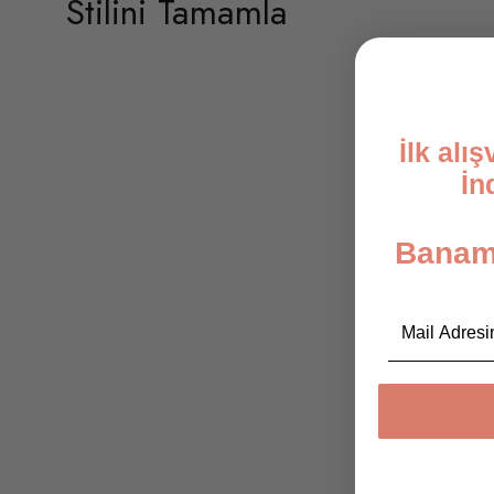
Stilini Tamamla
İlk alı
İn
Banami
Email