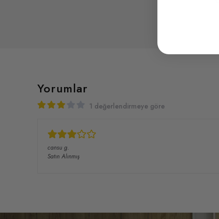
1
Yorumlar
1 değerlendirmeye göre
cansu
g.
Satın Alınmış