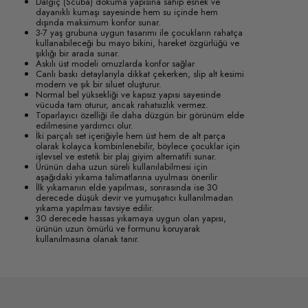
Dalgıç (Scuba) dokuma yapısına sahip esnek ve
dayanıklı kumaşı sayesinde hem su içinde hem
dışında maksimum konfor sunar.
3-7 yaş grubuna uygun tasarımı ile çocukların rahatça
kullanabileceği bu mayo bikini, hareket özgürlüğü ve
şıklığı bir arada sunar.
Askılı üst modeli omuzlarda konfor sağlar
Canlı baskı detaylarıyla dikkat çekerken, slip alt kesimi
modern ve şık bir siluet oluşturur.
Normal bel yüksekliği ve kapsız yapısı sayesinde
vücuda tam oturur, ancak rahatsızlık vermez.
Toparlayıcı özelliği ile daha düzgün bir görünüm elde
edilmesine yardımcı olur.
İki parçalı set içeriğiyle hem üst hem de alt parça
olarak kolayca kombinlenebilir, böylece çocuklar için
işlevsel ve estetik bir plaj giyim alternatifi sunar.
Ürünün daha uzun süreli kullanılabilmesi için
aşağıdaki yıkama talimatlarına uyulması önerilir
İlk yıkamanın elde yapılması, sonrasında ise 30
derecede düşük devir ve yumuşatıcı kullanılmadan
yıkama yapılması tavsiye edilir.
30 derecede hassas yıkamaya uygun olan yapısı,
ürünün uzun ömürlü ve formunu koruyarak
kullanılmasına olanak tanır.