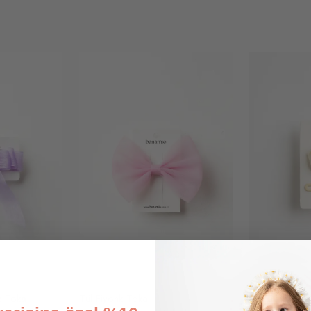
k Toka
Tül Fiyonk Toka
Gül Detaylı ve 