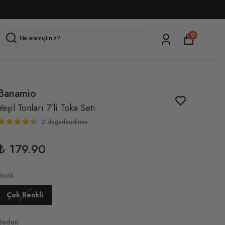
ÜZERİ ÜCRETSİZ KARGO
0
Banamio
Yeşil Tonları 7'li Toka Seti
2 değerlendirme
₺ 179.90
Renk
Çok Renkli
Beden