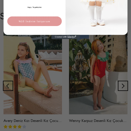
Hayır, Teşekkürler
Stilini Tamamla
%10 İndirim İstiyorum
Avery Deniz Kızı Desenli Kız Çocuk Mayo
Wenny Karpuz Desenli Kız Çocuk Mayo