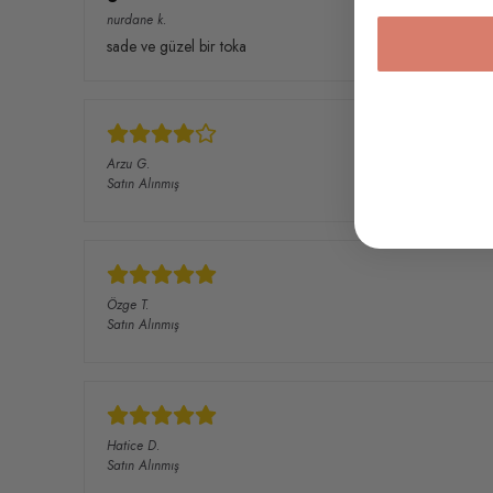
nurdane
k.
sade ve güzel bir toka
Arzu
G.
Satın Alınmış
Özge
T.
Satın Alınmış
Hatice
D.
Satın Alınmış