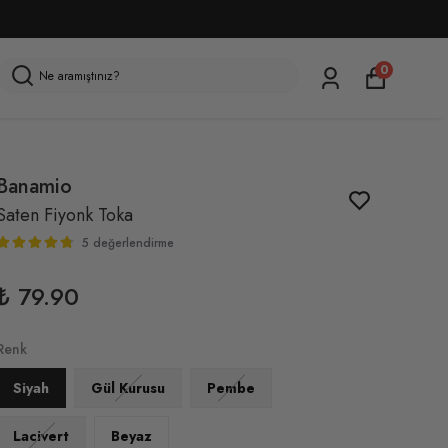
0
Banamio
Saten Fiyonk Toka
5 değerlendirme
₺ 79.90
Renk
Siyah
Gül Kurusu
Pembe
Lacivert
Beyaz