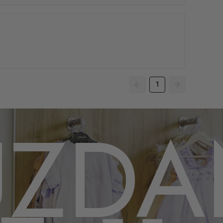
1
UZDA
,