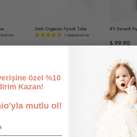
oka
Simli Organze Fiyonk Toka
rlendirme
3 değerlendirme
₺ 99.90
₺ 79.90
1 Renk 1 Beden
3 Renk 1 Beden
şverişine özel %10
dirim Kazan!
o'yla mutlu ol!