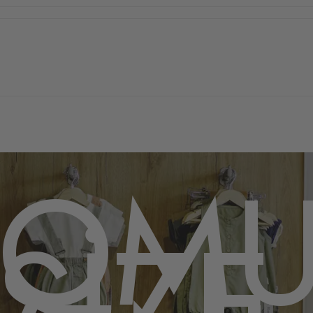
POM
SİZE