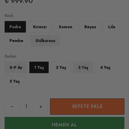
₺ 999.90
Renk
Pudra
Kırmızı
Somon
Beyaz
Lila
Pembe
Gülkurusu
Beden
6-9 Ay
1 Yaş
2 Yaş
3 Yaş
4 Yaş
5 Yaş
SEPETE EKLE
HEMEN AL