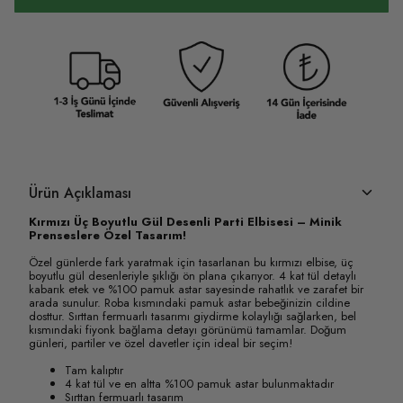
Ürün Açıklaması
Kırmızı Üç Boyutlu Gül Desenli Parti Elbisesi – Minik
Prenseslere Özel Tasarım!
Özel günlerde fark yaratmak için tasarlanan bu kırmızı elbise, üç
boyutlu gül desenleriyle şıklığı ön plana çıkarıyor. 4 kat tül detaylı
kabarık etek ve %100 pamuk astar sayesinde rahatlık ve zarafet bir
arada sunulur. Roba kısmındaki pamuk astar bebeğinizin cildine
dosttur. Sırttan fermuarlı tasarımı giydirme kolaylığı sağlarken, bel
kısmındaki fiyonk bağlama detayı görünümü tamamlar. Doğum
günleri, partiler ve özel davetler için ideal bir seçim!
Tam kalıptır
4 kat tül ve en altta %100 pamuk astar bulunmaktadır
Sırttan fermuarlı tasarım