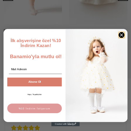
Sarah Kız Çocuk Fisto Yakalı ve Manşetli Balon Kollu Flamlı Keten Elbise (Bej)
Fleur Kız Bebek Çocuk Çiçek Nakış Detaylı Fırfır Kenarlı Keten Yakalı Astarlı Elbise
İlk alışverişine özel %10
16 değerlendirme
6 değerlendirme
İndirim Kazan!
₺ 599.90
%
8
₺ 549.90
₺ 799.90
Banamio'yla mutlu ol!
1 Renk 6 Beden
2 Renk 4 Beden
Email
Abone Ol
Hayır, Teşekkürler
Yorumlar
Yorum Yap
%10 İndirim İstiyorum
91 değerlendirmeye göre