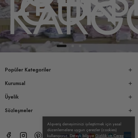
GÜN
ODA
KARG
Popüler Kategoriler
Kurumsal
Üyelik
Sözleşmeler
Alışveriş deneyiminizi iyileştirmek için yasal
düzenlemelere uygun çerezler (cookies)
kullanıyoruz. Detaylı bilgiye
Gizlilik ve Çerez