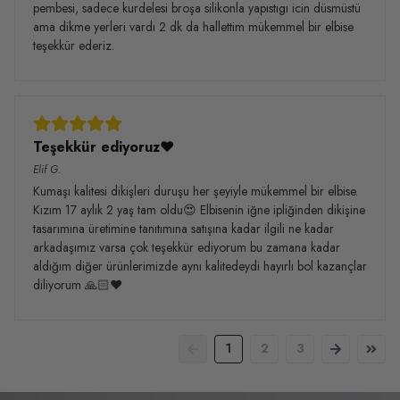
pembesi, sadece kurdelesi broşa silikonla yapıstıgı icin düsmüstü
ama dikme yerleri vardı 2 dk da hallettim mükemmel bir elbise
teşekkür ederiz.
Teşekkür ediyoruz❤️
Elif
G.
Kumaşı kalitesi dikişleri duruşu her şeyiyle mükemmel bir elbise.
Kızım 17 aylık 2 yaş tam oldu😍 Elbisenin iğne ipliğinden dikişine
tasarımına üretimine tanıtımına satışına kadar ilgili ne kadar
arkadaşımız varsa çok teşekkür ediyorum bu zamana kadar
aldığım diğer ürünlerimizde aynı kalitedeydi hayırlı bol kazançlar
diliyorum 🙏🏻❤️
1
2
3