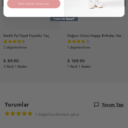
%10 İndirim İstiyorum
Renkli Pul Payet Fiyonklu Taç
Doğum Günü Happy Birthday Yazılı Renkli Taç
2 değerlendirme
1 değerlendirme
₺ 89.90
₺ 169.90
3 Renk 1 Beden
1 Renk 1 Beden
Yorumlar
Yorum Yap
1 değerlendirmeye göre