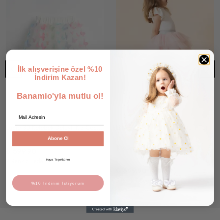
İlk alışverişine özel %10
İndirim Kazan!
Banamio'yla mutlu ol!
Email
Lucie 3D Kelebek Detaylı Kız Çocuk Tütü Etek
Lilly Simli Kat Kat Tüllü Astarlı Tütü Etek
Abone Ol
10 değerlendirme
₺ 599.90
2 Renk 5 Beden
Hayır, Teşekkürler
₺ 699.90
5 Renk 7 Beden
%10 İndirim İstiyorum