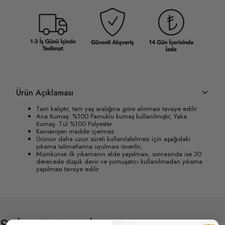
Ürün Açıklaması
Tam kalıptır, tam yaş aralığına göre alınması tavsiye edilir
Ana Kumaş: %100 Pamuklu kumaş kullanılmıştır, Yaka
Kumaş: Tül %100 Polyester
Kanserojen madde içermez
Ürünün daha uzun süreli kullanılabilmesi için aşağıdaki
yıkama talimatlarına uyulması önerilir;
Mümkünse ilk yıkamanın elde yapılması, sonrasında ise 30
derecede düşük devir ve yumuşatıcı kullanılmadan yıkama
yapılması tavsiye edilir
Stilini Tamamla