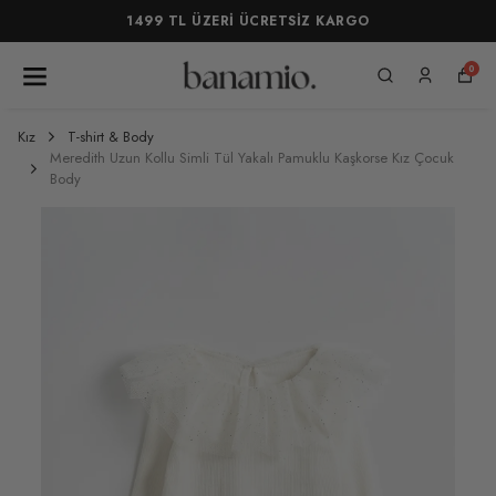
1499 TL ÜZERİ ÜCRETSİZ KARGO
0
Kız
T-shirt & Body
Meredith Uzun Kollu Simli Tül Yakalı Pamuklu Kaşkorse Kız Çocuk
Body