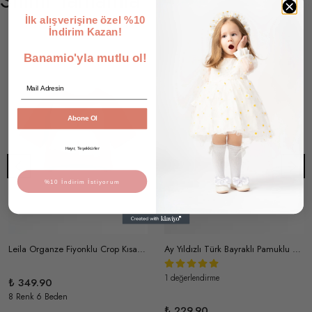
İlk alışverişine özel %10
İndirim Kazan!
Banamio'yla mutlu ol!
Email
Abone Ol
Hayır, Teşekkürler
%10 İndirim İstiyorum
Leila Organze Fiyonklu Crop Kısa Kollu Kız Çocuk T-shirt
Ay Yıldızlı Türk Bayraklı Pamuklu Kısa Kollu Unisex T-shirt
1 değerlendirme
₺ 349.90
8 Renk 6 Beden
₺ 229.90