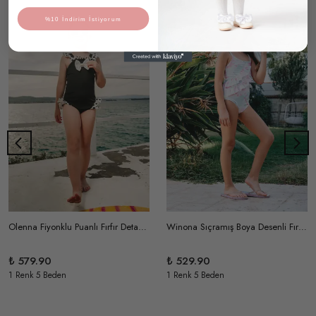
%10 İndirim İstiyorum
Olenna Fiyonklu Puanlı Fırfır Detaylı Kız Çocuk Mayo
Winona Sıçramış Boya Desenli Fırfır Detaylı Kız Çocuk Mayo
₺ 579.90
₺ 529.90
1 Renk 5 Beden
1 Renk 5 Beden