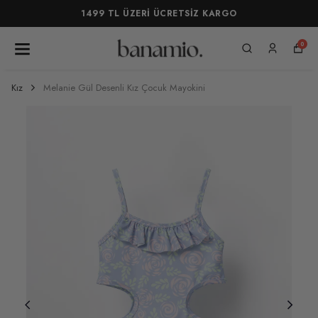
1499 TL ÜZERİ ÜCRETSİZ KARGO
0
Kız
Melanie Gül Desenli Kız Çocuk Mayokini