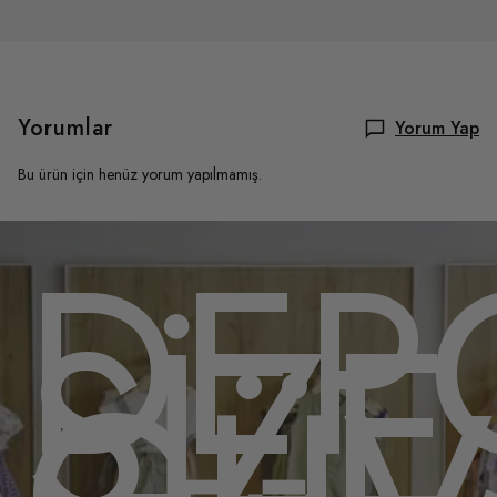
Yorumlar
Yorum Yap
Bu ürün için henüz yorum yapılmamış.
OMU
DEP
,
SİZE
ENL
GÜV