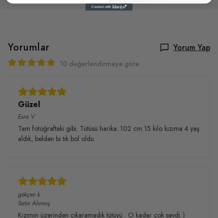
Yorumlar
Yorum Yap
10 değerlendirmeye göre
Güzel
Esra
V.
Tam fotoğraftaki gibi. Tütüsü harika. 102 cm 15 kilo kızıma 4 yaş
aldık, belden bi tık bol oldu.
gökçen
k.
Satın Alınmış
Kızımın üzerinden çıkaramadık tütüyü . O kadar çok sevdi.:)