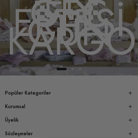
EN
GEÇ
ERTESİ
GÜN
DA
KARGO
Popüler Kategoriler
Kurumsal
Üyelik
Sözleşmeler