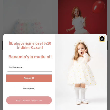
İlk alışverişine özel %10
İndirim Kazan!
Banamio'yla mutlu ol!
Email
Lucie 3D Kelebek Detaylı Kız Çocuk Tütü Etek
Aurora Fırfırlı Büzgülü Rengarenk Tütü Kız Çocuk Etek
Abone Ol
1 değerlendirme
₺ 599.90
Hayır, Teşekkürler
2 Renk 5 Beden
₺ 699.90
2 Renk 6 Beden
%10 İndirim İstiyorum