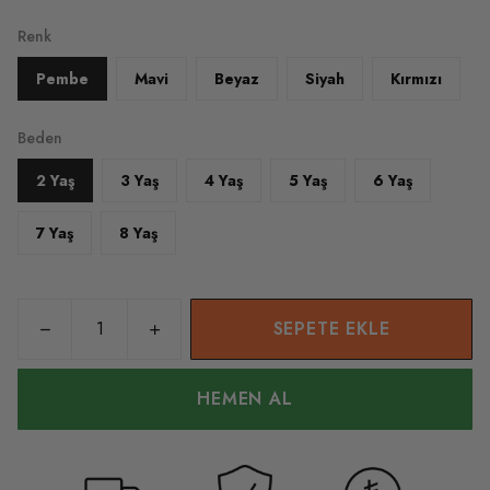
Renk
Pembe
Mavi
Beyaz
Siyah
Kırmızı
Beden
2 Yaş
3 Yaş
4 Yaş
5 Yaş
6 Yaş
7 Yaş
8 Yaş
SEPETE EKLE
HEMEN AL