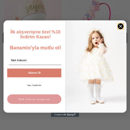
İlk alışverişine özel %10
İndirim Kazan!
Banamio'yla mutlu ol!
Email
Simli İsim Yazılı Papatya Kabartma Baskılı Bağlamalı Kraliçe Tacı
Kelebek Figürlü Pullu Kız Çocuk Tacı
Abone Ol
1 değerlendirme
₺ 69.90
Hayır, Teşekkürler
3 Renk 1 Beden
₺ 199.90
%10 İndirim İstiyorum
3 Renk 1 Beden