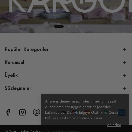
Popüler Kategoriler
Kurumsal
Üyelik
Sözleşmeler
Alışveriş deneyiminizi iyileştirmek için yasal
düzenlemelere uygun çerezler (cookies)
kullanıyoruz. Detaylı bilgiye
Gizlilik ve Çerez
Politikası
sayfamızdan erişebilirsiniz.
Anladım
© Tüm Hakları Saklıdır - Powered By
Veritas