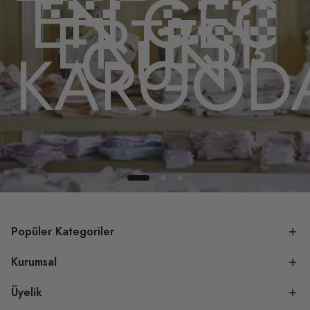
EN GEÇ
ERTESİ
GÜN
A
KARGOD
Popüler Kategoriler
Kurumsal
Üyelik