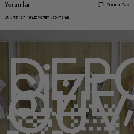
Yorumlar
Yorum Yap
Bu ürün için henüz yorum yapılmamış.
OMU
DEP
,
SİZE
ENL
GÜV
🫶🏻