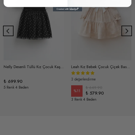
Nelly Desenli Tüllü Kız Çocuk Kaşkorse Elbise
Leah Kız Bebek Çocuk Çiçek Baskı Detaylı Büyük Yakalı Astarlı Müslin Elbise
3 değerlendirme
₺ 699.90
5 Renk 4 Beden
₺ 649.90
%
11
₺ 579.90
3 Renk 4 Beden