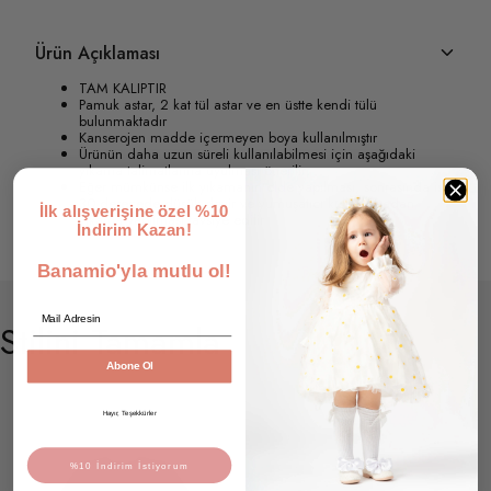
Ürün Açıklaması
TAM KALIPTIR
Pamuk astar, 2 kat tül astar ve en üstte kendi tülü
bulunmaktadır
Kanserojen madde içermeyen boya kullanılmıştır
Ürünün daha uzun süreli kullanılabilmesi için aşağıdaki
yıkama talimatlarına uyulması önerilir;
Eğer mümkünse ilk yıkamanın elde yapılması, sonrasında ise
30 derecede düşük devir ve yumuşatıcı kullanılmadan
İlk alışverişine özel %10
yıkama yapılması tavsiye edilir
İndirim Kazan!
Banamio'yla mutlu ol!
Email
Stilini Tamamla
Abone Ol
Hayır, Teşekkürler
%10 İndirim İstiyorum