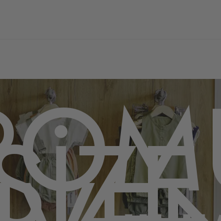
POM
SİZE