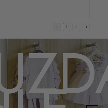
1
2
UZD
,