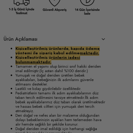
Ürün Açıklaması
Kişiselleştirilmiş ürünlerde, kapıda ödeme
yöntemi ile sipariş kabul edilmemektedir.
Kişiselleştirilmiş ürünlerin iadesi
bulunmamaktadır.
Tamamen el yapımı olup birinci sınıf hakiki deriden
imal edilmiştir.(İç astarı dahil %100 deridir.)
Yumuşak ve doğal deriden üretilen bebek
ayakkabıları, bebeğinizin ilk adımlarını güvenle
atılmasını destekler.
Lastikli ve kolay giydirilebilir özelliktedir.
Pediatristlerin tamamı ilk adım ayakkabılarının düz
taban tercih edilmesini tavsiye etmektedir.İlk adım
bebek ayakkabılarımız düz taban olarak üretilmektedir
ve hassas bebek ciltleri için yumuşak deri tercih
etmekteyiz.
Deri doğal ve nefes alan bir malzeme olduğundan
dolayı bebeklerinizin ayakları hem terlemeden hava
alır hemde sağlıklı bir şekilde korunur.
Doğal deriden imal edildiği için herhangi sağlığa