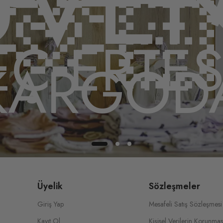
ÜVEN
🫶
Ç ERTE
KARGOD
Üyelik
Sözleşmeler
Giriş Yap
Mesafeli Satış Sözleşmesi
Kayıt Ol
Kişisel Verilerin Korunmas