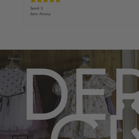
Semih
S.
Satın Alınmış
DE