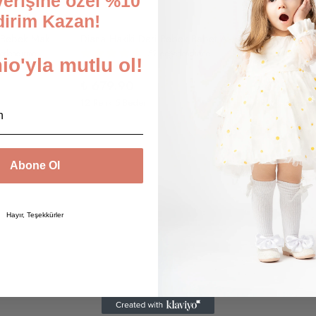
şverişine özel %10
dirim Kazan!
Vanessa Hakiki Deri Bebek Makosen
Diana Hakiki Deri Bebek Babet Ayakkabı
erlendirme
52 değerlendirme
o'yla mutlu ol!
₺ 679.90
₺ 649.90
12 Renk 5 Beden
1 Renk 5 Beden
Abone Ol
Hayır, Teşekkürler