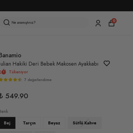
0
Banamio
Julian Hakiki Deri Bebek Makosen Ayakkabı
Tükeniyor
7 değerlendirme
₺ 549.90
Renk
Bej
Tarçın
Beyaz
Sütlü Kahve