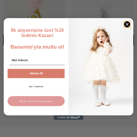
İlk alışverişine özel %10
İndirim Kazan!
Banamio'yla mutlu ol!
Email
Abone Ol
KUKA Huni Şeklinde Lastikli Simli Parti Şapka Doğum Günü Tacı (Altın-Somon)
KUKA Huni Şeklinde Lastikli Simli Parti Şapka Doğum Günü Tacı (Gümüş-Ekru)
Hayır, Teşekkürler
8 değerlendirme
₺ 114.90
1 Renk 4 Beden
%10 İndirim İstiyorum
₺ 114.90
1 Renk 4 Beden