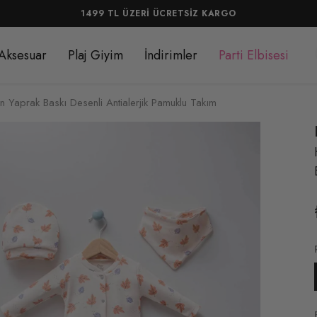
Aksesuar
Plaj Giyim
İndirimler
Parti Elbisesi
an Yaprak Baskı Desenli Antialerjik Pamuklu Takım