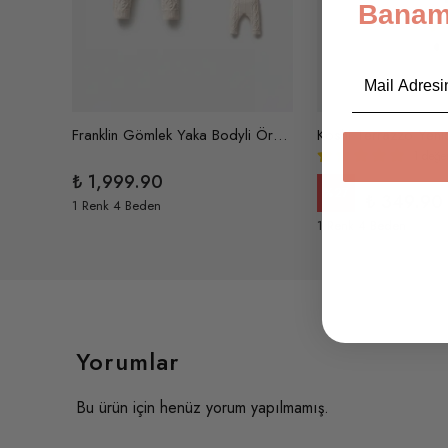
Banami
Email
Ronnie Selanik Örme Üçlü Triko Takım
Franklin Gömlek Yaka Bodyli Örme Pamuklu Üçlü Triko Takım
1 değe
₺ 1,999.90
₺ 479.90
%
27
₺ 349.90
1 Renk 4 Beden
1 Renk 4 Beden
Yorumlar
Bu ürün için henüz yorum yapılmamış.