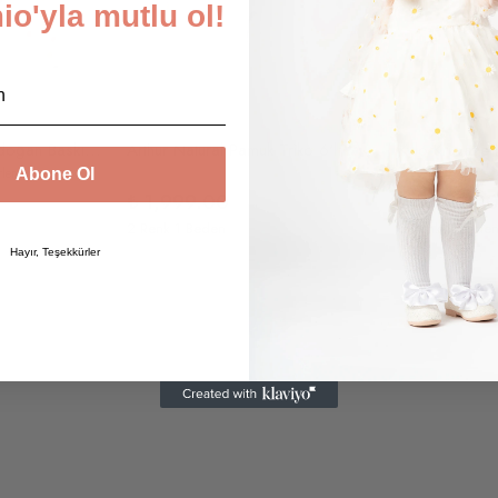
o'yla mutlu ol!
Koshi Terrazzo Yenidoğan Baskı Desenli Antialerjik Pamuklu Unisex 3'lü Takım
Arthur Natural Pamuk Triko 6'lı Hastane Çıkışı / Yenidoğan Kutulu Set
rlendirme
Abone Ol
₺ 1,999.00
₺ 1,799.9
2 Renk 1 Beden
3 Renk 2 Bede
Hayır, Teşekkürler