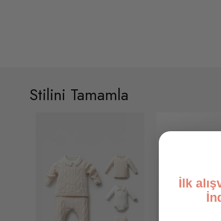
Stilini Tamamla
İlk alı
İn