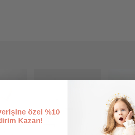
şverişine özel %10
dirim Kazan!