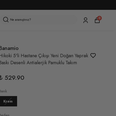
0
Banamio
Hikoki 5'li Hastane Çıkışı Yeni Doğan Yaprak
Baskı Desenli Antialerjik Pamuklu Takım
₺ 529.90
Renk
Krem
Beden