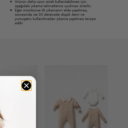
Ürünün daha uzun süreli kullanılabilmesi için
aşağıdaki yıkama talimatlarına uyulması önerilir;
Eğer mümkünse ilk yıkamanın elde yapılması,
sonrasında ise 30 derecede düşük devir ve
yumuşatıcı kullanılmadan yıkama yapılması tavsiye
edilir