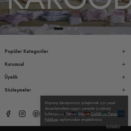
Popüler Kategoriler
Kurumsal
Üyelik
Sözleşmeler
Alışveriş deneyiminizi iyileştirmek için yasal
düzenlemelere uygun çerezler (cookies)
kullanıyoruz. Detaylı bilgiye
Gizlilik ve Çerez
Politikası
sayfamızdan erişebilirsiniz.
Anladım