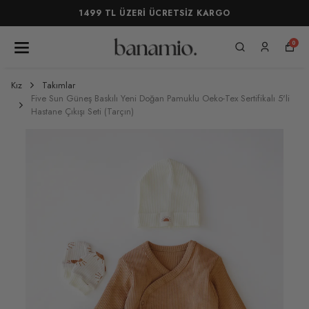
1499 TL ÜZERİ ÜCRETSİZ KARGO
0
Kız
Takımlar
Five Sun Güneş Baskılı Yeni Doğan Pamuklu Oeko-Tex Sertifikalı 5'li
Hastane Çıkışı Seti (Tarçın)