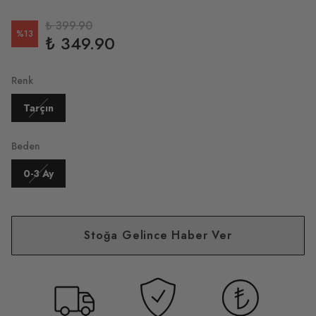
₺ 399.90
%
13
₺ 349.90
Renk
Tarçın
Beden
0-3 Ay
Stoğa Gelince Haber Ver