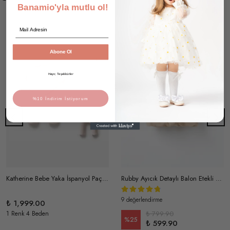
Banamio'yla mutlu ol!
Email
Abone Ol
Hayır, Teşekkürler
%10 İndirim İstiyorum
Katherine Bebe Yaka İspanyol Paça Pamuklu Triko Takım
Rubby Ayıcık Detaylı Balon Etekli Kadife Jile Takım
9 değerlendirme
₺ 1,999.00
1 Renk 4 Beden
₺ 799.90
%
25
₺ 599.90