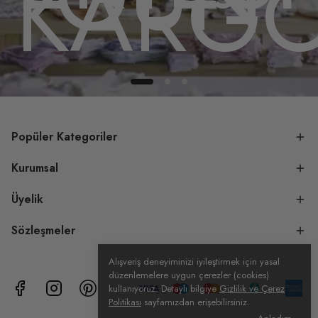
ODA
KARG
Popüler Kategoriler
Kurumsal
Üyelik
Sözleşmeler
Alışveriş deneyiminizi iyileştirmek için yasal
düzenlemelere uygun çerezler (cookies)
kullanıyoruz. Detaylı bilgiye
Gizlilik ve Çerez
Politikası
sayfamızdan erişebilirsiniz.