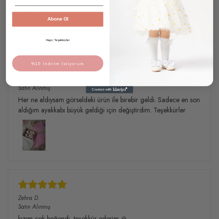
Yorumlar
Yorum Yap
Abone Ol
21 değerlendirmeye göre
Hayır, Teşekkürler
Teşekkür
%10 İndirim İstiyorum
Nilüfer
A.
Satın Alınmış
Her ne aldıysam görseldeki ürün ile birebir geldi. Sadece en son
aldığım ayakkabı büyük geldiği için değiştirdim. Teşekkürler
Zehra
D.
Satın Alınmış
kızım çok beğendi, teşekkür ederim 🙏