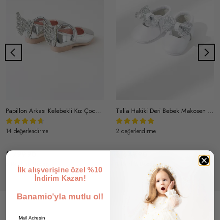
Papillon Arkası Kelebekli Kız Çocuk Bantlı Rugan Ayakkabı
Talia Hakiki Deri Bebek Makosen Ayakkabı
14 değerlendirme
2 değerlendirme
₺ 799.90
₺ 649.90
5 Renk 10 Beden
1 Renk 5 Beden
İlk alışverişine özel %10
İndirim Kazan!
Banamio'yla mutlu ol!
Email