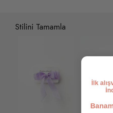
Stilini Tamamla
İlk alı
İn
Banami