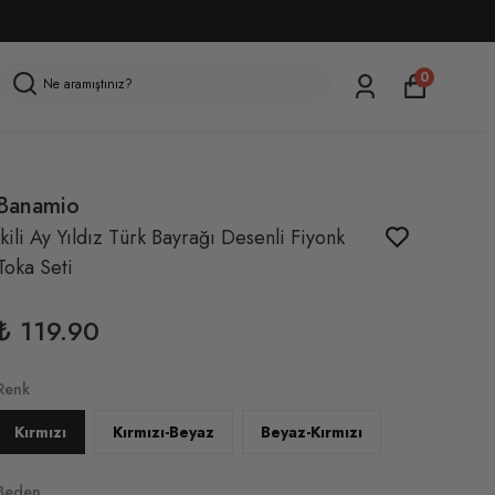
0
Banamio
İkili Ay Yıldız Türk Bayrağı Desenli Fiyonk
Toka Seti
₺ 119.90
Renk
Kırmızı
Kırmızı-Beyaz
Beyaz-Kırmızı
Beden