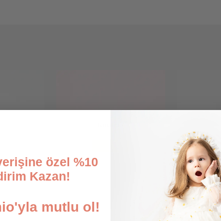
şverişine özel %10
dirim Kazan!
o'yla mutlu ol!