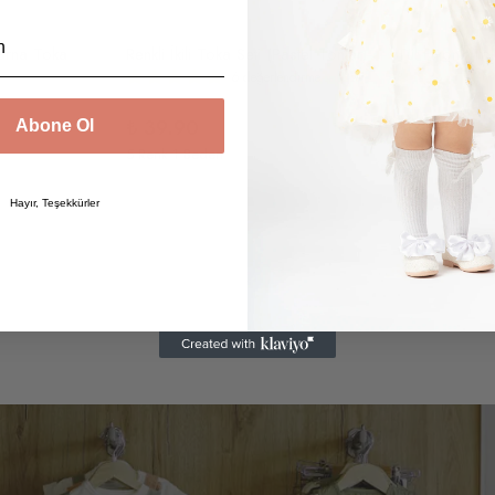
arna Toka
Renkli İkili Toka Seti (Pastel Tonlar)
Tül Fiyonk To
6 değerlendirme
₺ 39.90
₺ 59.90
Abone Ol
5 Renk 1 Beden
2 Renk 1 Beden
Hayır, Teşekkürler