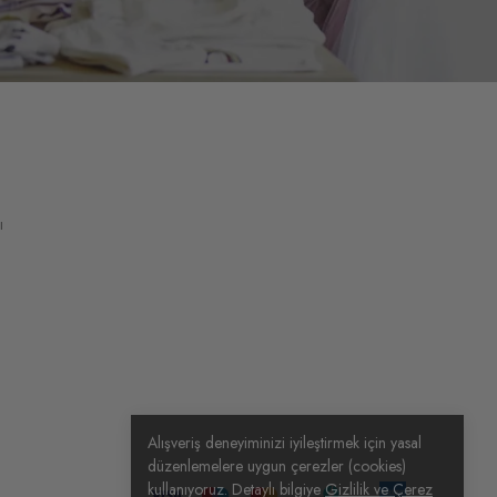
ı
Alışveriş deneyiminizi iyileştirmek için yasal
düzenlemelere uygun çerezler (cookies)
kullanıyoruz. Detaylı bilgiye
Gizlilik ve Çerez