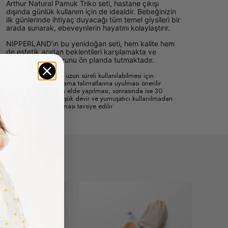
Arthur Natural Pamuk Triko seti, hastane çıkışı
dışında günlük kullanım için de idealdir. Bebeğinizin
ilk günlerinde ihtiyaç duyacağı tüm temel giysileri bir
arada sunarak, ebeveynlerin hayatını kolaylaştırır.
NIPPERLAND’ın bu yenidoğan seti, hem kalite hem
de estetik açıdan beklentileri karşılamakta ve
bebeklerin konforunu ön planda tutmaktadır.
Ürünün daha uzun süreli kullanılabilmesi için
aşağıdaki yıkama talimatlarına uyulması önerilir
İilk yıkamanın elde yapılması, sonrasında ise 30
derecede düşük devir ve yumuşatıcı kullanılmadan
yıkama yapılması tavsiye edilir