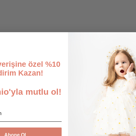
şverişine özel %10
dirim Kazan!
o'yla mutlu ol!
Abone Ol