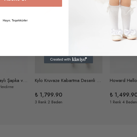
Hayır, Teşekkürler
Richard Ponpon Detaylı Şapka ve İçi Peluş Tulum İki Parça Örme Triko Takım
Kylo Kruvaze Kabartma Desenli Natural Pamuk Örme Triko 5'li Hastane Çıkışı
rlendirme
₺ 1,799.90
₺ 1,499.9
3 Renk 2 Beden
1 Renk 4 Beden