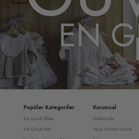
EN G
Popüler Kategoriler
Kurumsal
Kız Çocuk Elbise
Hakkımızda
Kız Çocuk Etek
Sıkça Sorulan Sorular