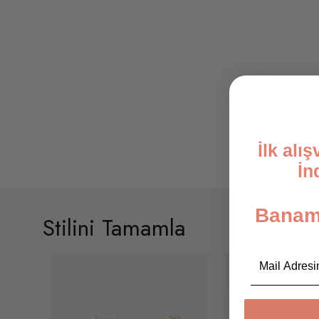
İlk alı
İn
Banami
Stilini Tamamla
Email