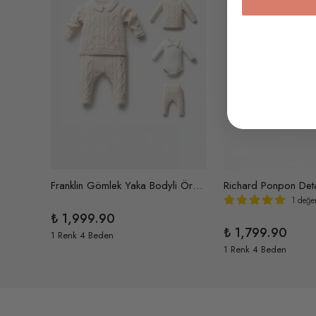
Ronnie Selanik Örme Üçlü Triko Takım
Franklin Gömlek Yaka Bodyli Örme Pamuklu Üçlü Triko Takım
1 değe
₺ 1,999.90
₺ 1,799.90
1 Renk 4 Beden
1 Renk 4 Beden