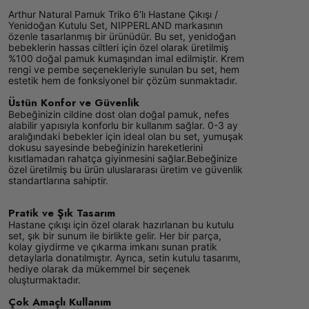
Arthur Natural Pamuk Triko 6’lı Hastane Çıkışı /
Yenidoğan Kutulu Set, NIPPERLAND markasının
özenle tasarlanmış bir ürünüdür. Bu set, yenidoğan
bebeklerin hassas ciltleri için özel olarak üretilmiş
%100 doğal pamuk kumaşından imal edilmiştir. Krem
rengi ve pembe seçenekleriyle sunulan bu set, hem
estetik hem de fonksiyonel bir çözüm sunmaktadır.
Üstün Konfor ve Güvenlik
Bebeğinizin cildine dost olan doğal pamuk, nefes
alabilir yapısıyla konforlu bir kullanım sağlar. 0-3 ay
aralığındaki bebekler için ideal olan bu set, yumuşak
dokusu sayesinde bebeğinizin hareketlerini
kısıtlamadan rahatça giyinmesini sağlar.Bebeğinize
özel üretilmiş bu ürün uluslararası üretim ve güvenlik
standartlarına sahiptir.
Pratik ve Şık Tasarım
Hastane çıkışı için özel olarak hazırlanan bu kutulu
set, şık bir sunum ile birlikte gelir. Her bir parça,
kolay giydirme ve çıkarma imkanı sunan pratik
detaylarla donatılmıştır. Ayrıca, setin kutulu tasarımı,
hediye olarak da mükemmel bir seçenek
oluşturmaktadır.
Çok Amaçlı Kullanım