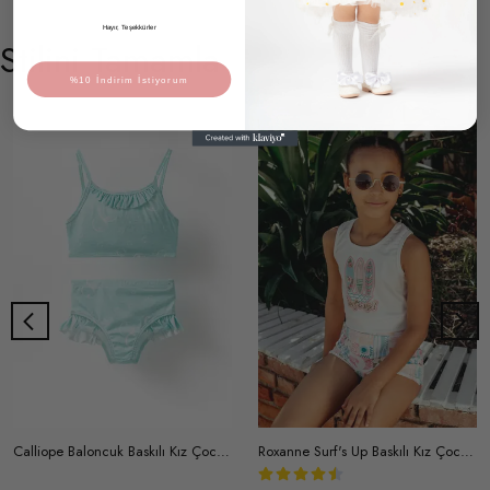
Hayır, Teşekkürler
Stilini Tamamla
%10 İndirim İstiyorum
Calliope Baloncuk Baskılı Kız Çocuk Mayo Bikini Takım
Roxanne Surf's Up Baskılı Kız Çocuk Şortlu Mayo Bikini Takım