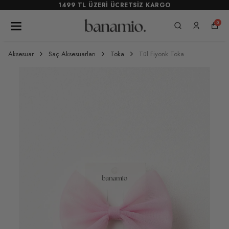
1499 TL ÜZERİ ÜCRETSİZ KARGO
0
Aksesuar
Saç Aksesuarları
Toka
Tül Fiyonk Toka