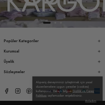
DA
KARGO
Popüler Kategoriler
Kurumsal
Üyelik
Sözleşmeler
Alışveriş deneyiminizi iyileştirmek için yasal
düzenlemelere uygun çerezler (cookies)
kullanıyoruz. Detaylı bilgiye
Gizlilik ve Çerez
Politikası
sayfamızdan erişebilirsiniz.
Anladım