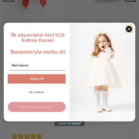
İkili Ay Yıldız Türk Bayrağı Desenli Fiyonk Toka Seti
Örgü Bere Şeklinde Love Yazılı İkili Toka Seti
İlk alışverişine özel %10
İndirim Kazan!
4 değerlendirme
₺ 119.90
Banamio'yla mutlu ol!
3 Renk 1 Beden
₺ 69.90
Email
3 Renk 1 Beden
Abone Ol
Hayır, Teşekkürler
Yorumlar
Yorum Yap
%10 İndirim İstiyorum
6 değerlendirmeye göre