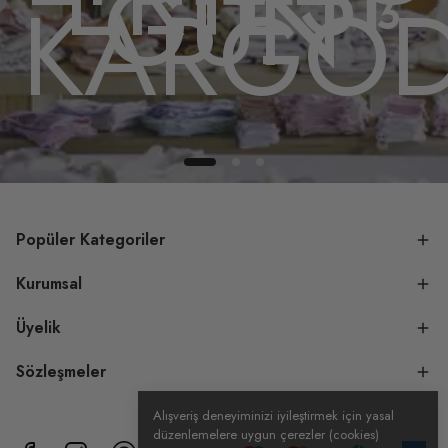
GÜN
DA
KARGO
Popüler Kategoriler
Kurumsal
Üyelik
Sözleşmeler
Alışveriş deneyiminizi iyileştirmek için yasal
düzenlemelere uygun çerezler (cookies)