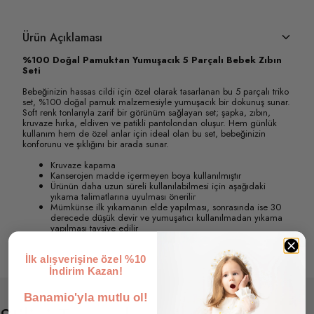
Ürün Açıklaması
%100 Doğal Pamuktan Yumuşacık 5 Parçalı Bebek Zıbın
Seti
Bebeğinizin hassas cildi için özel olarak tasarlanan bu 5 parçalı triko
set, %100 doğal pamuk malzemesiyle yumuşacık bir dokunuş sunar.
Soft renk tonlarıyla zarif bir görünüm sağlayan set; şapka, zıbın,
kruvaze hırka, eldiven ve patikli pantolondan oluşur. Hem günlük
kullanım hem de özel anlar için ideal olan bu set, bebeğinizin
konforunu ve şıklığını bir arada sunar.
Kruvaze kapama
Kanserojen madde içermeyen boya kullanılmıştır
Ürünün daha uzun süreli kullanılabilmesi için aşağıdaki
yıkama talimatlarına uyulması önerilir
Mümkünse ilk yıkamanın elde yapılması, sonrasında ise 30
derecede düşük devir ve yumuşatıcı kullanılmadan yıkama
yapılması tavsiye edilir
İlk alışverişine özel %10
İndirim Kazan!
Banamio'yla mutlu ol!