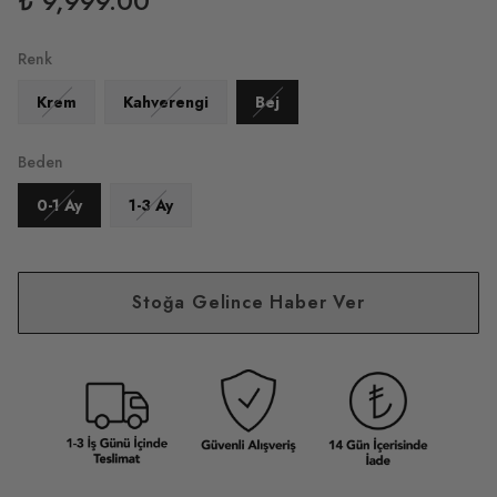
₺ 9,999.00
Renk
Krem
Kahverengi
Bej
Beden
0-1 Ay
1-3 Ay
Stoğa Gelince Haber Ver