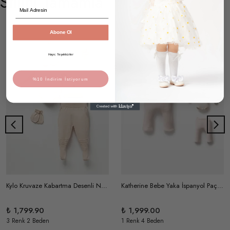
Stilini Tamamla
Email
Abone Ol
Hayır, Teşekkürler
%10 İndirim İstiyorum
Kylo Kruvaze Kabartma Desenli Natural Pamuk Örme Triko 5'li Hastane Çıkışı
Katherine Bebe Yaka İspanyol Paça Pamuklu Triko Takım
₺ 1,799.90
₺ 1,999.00
3 Renk 2 Beden
1 Renk 4 Beden