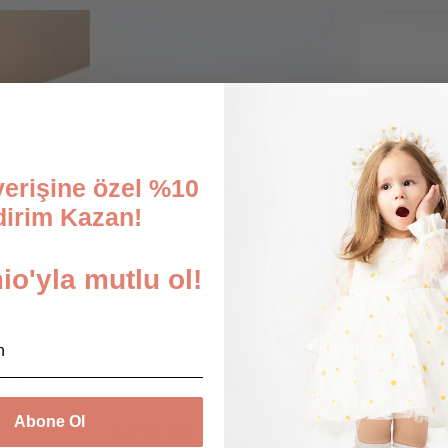
şverişine özel %10
dirim Kazan!
o'yla mutlu ol!
Maverick Hakiki Deri Bebek Makosen Ayakkabı
Adria Çiçek Detaylı Kız Çocuk Ayakkabı
rlendirme
12 değerlendirme
Abone Ol
₺ 799.90
₺ 799.90