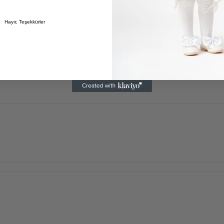
3 Renk 10 Beden
5 Renk 10 Bed
Hayır, Teşekkürler