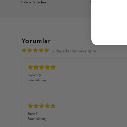
6 Renk 5 Beden
5 Renk 5 Beden
Yorumlar
2 değerlendirmeye göre
Zeynep
Ş.
Satın Alınmış
Emre
S.
Satın Alınmış