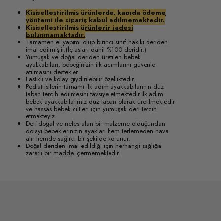
Kişiselleştirilmiş ürünlerde, kapıda ödeme
yöntemi ile sipariş kabul edilmemektedir.
Kişiselleştirilmiş ürünlerin iadesi
bulunmamaktadır.
Tamamen el yapımı olup birinci sınıf hakiki deriden
imal edilmiştir.(İç astarı dahil %100 deridir.)
Yumuşak ve doğal deriden üretilen bebek
ayakkabıları, bebeğinizin ilk adımlarını güvenle
atılmasını destekler.
Lastikli ve kolay giydirilebilir özelliktedir.
Pediatristlerin tamamı ilk adım ayakkabılarının düz
taban tercih edilmesini tavsiye etmektedir.İlk adım
bebek ayakkabılarımız düz taban olarak üretilmektedir
ve hassas bebek ciltleri için yumuşak deri tercih
etmekteyiz.
Deri doğal ve nefes alan bir malzeme olduğundan
dolayı bebeklerinizin ayakları hem terlemeden hava
alır hemde sağlıklı bir şekilde korunur.
Doğal deriden imal edildiği için herhangi sağlığa
zararlı bir madde içermemektedir.