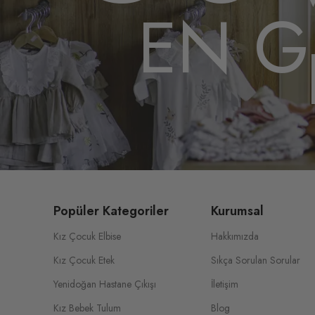
EN G
Popüler Kategoriler
Kurumsal
Kız Çocuk Elbise
Hakkımızda
Kız Çocuk Etek
Sıkça Sorulan Sorular
Yenidoğan Hastane Çıkışı
İletişim
Kız Bebek Tulum
Blog