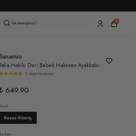
0
Banamio
Talia Hakiki Deri Bebek Makosen Ayakkabı
2 değerlendirme
₺ 649.90
Renk
Beyaz-Gümüş
Beden