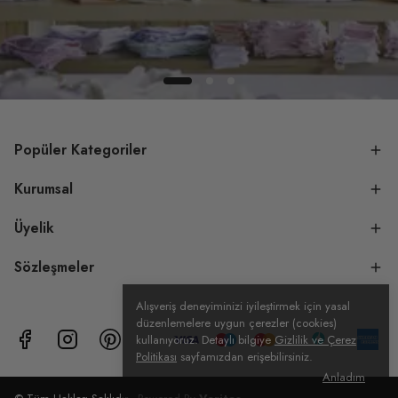
Popüler Kategoriler
Kurumsal
Üyelik
Sözleşmeler
Alışveriş deneyiminizi iyileştirmek için yasal
düzenlemelere uygun çerezler (cookies)
kullanıyoruz. Detaylı bilgiye
Gizlilik ve Çerez
Politikası
sayfamızdan erişebilirsiniz.
Anladım