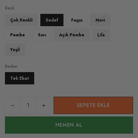
Renk
Çok Renkli
Sedef
Fuşya
Mavi
Pembe
Sarı
Açık Pembe
Lila
Yeşil
Beden
Tek Ebat
SEPETE EKLE
HEMEN AL