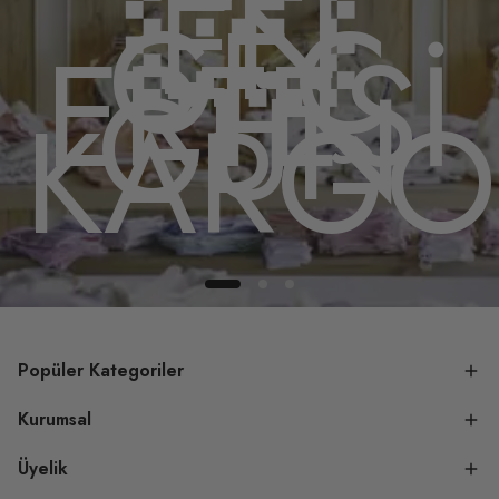
EN
GEÇ
ERTESİ
GÜN
DA
KARGO
Popüler Kategoriler
Kurumsal
Üyelik