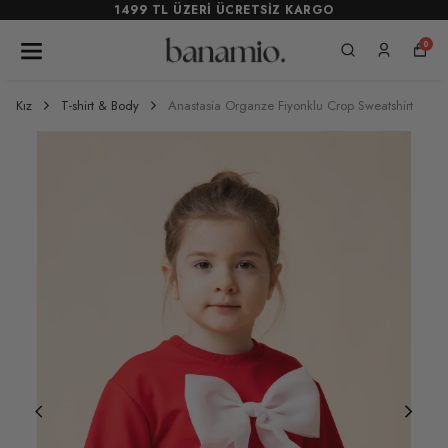
1499 TL ÜZERİ ÜCRETSİZ KARGO
0
Kız
T-shirt & Body
Anastasia Organze Fiyonklu Crop Sweatshirt