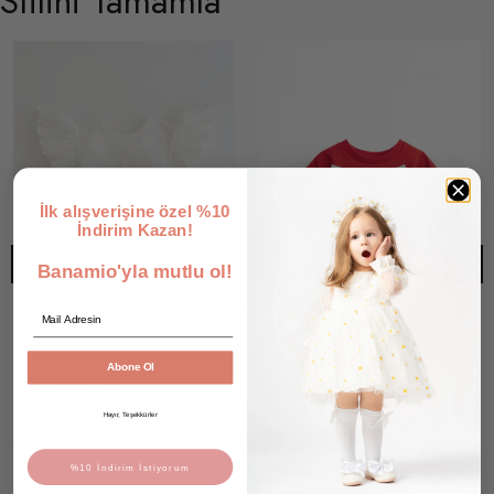
Stilini Tamamla
İlk alışverişine özel %10
İndirim Kazan!
Banamio'yla mutlu ol!
Email
Abone Ol
Helen Fırfırlı Kollu Çapraz Sırt Detaylı Fitilli Ribana Pamuklu Body (Ekru)
Leila Organze Fiyonklu Crop Kısa Kollu Kız Çocuk T-shirt
Hayır, Teşekkürler
45 değerlendirme
₺ 349.90
8 Renk 6 Beden
%10 İndirim İstiyorum
₺ 279.90