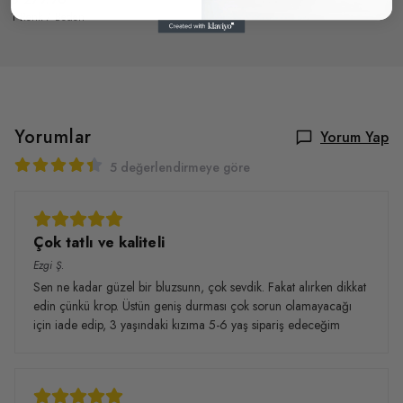
1 Renk 7 Beden
Yorumlar
Yorum Yap
5 değerlendirmeye göre
Çok tatlı ve kaliteli
Ezgi
Ş.
Sen ne kadar güzel bir bluzsunn, çok sevdik. Fakat alırken dikkat
edin çünkü krop. Üstün geniş durması çok sorun olamayacağı
için iade edip, 3 yaşındaki kızıma 5-6 yaş sipariş edeceğim